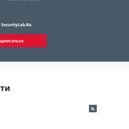
SecurityLab.Ru
одписаться
ети