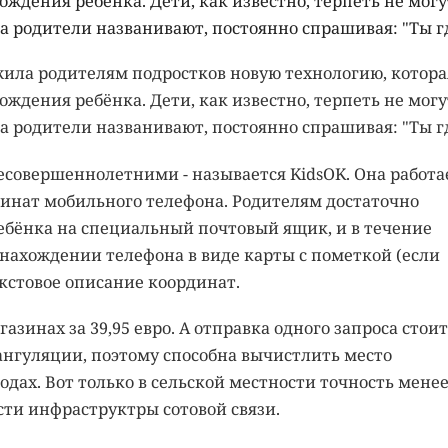
ждения ребёнка. Дети, как известно, терпеть не могу
 а родители названивают, постоянно спрашивая: "Ты г
ила родителям подростков новую технологию, котора
ждения ребёнка. Дети, как известно, терпеть не могу
 а родители названивают, постоянно спрашивая: "Ты г
несовершеннолетними - называется KidsOK. Она работа
инат мобильного телефона. Родителям достаточно
ебёнка на специальный почтовый ящик, и в течение
нахождении телефона в виде карты с пометкой (если
кстовое описание координат.
зинах за 39,95 евро. А отправка одного запроса стоит 
иангуляции, поэтому способна вычистлить место
родах. Вот только в сельской местности точность мене
сти инфраструктры сотовой связи.