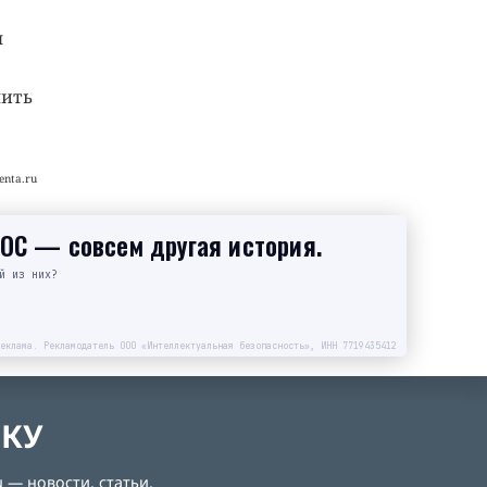
ы
чить
nta.ru
SOC — совсем другая история.
й из них?
еклама. Рекламодатель ООО «Интеллектуальная безопасность», ИНН 7719435412
ЛКУ
 — новости, статьи,