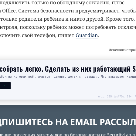
подключить только по обоюдному согласию, плюс
 Office. Система безопасности предусматривает, чтоб
только родители ребёнка и никто другой. Кроме того,
онтроля, поскольку ребёнок может потребовать отклю
ыключить свой телефон, пишет
Guardian
.
Источник:Compule
обрать легко. Сделать из них работающий 
юбом из которых всё ломается: данные, детекты, реакция. Что закрывает кажды
Я →
erid: 2SDnjecN7Gw. 18+. Р
ПИШИТЕСЬ НА EMAIL РАССЫ
ние последних материалов по безопасности от SecurityLab.ru