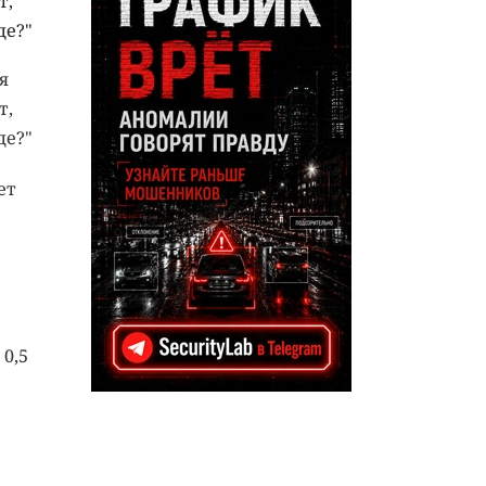
т,
де?"
я
т,
де?"
ет
0,5
е