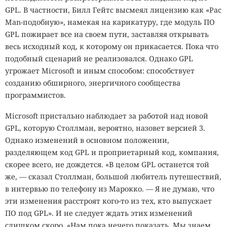
GPL. В частности, Билл Гейтс высмеял лицензию как «Pac
Man-подобную», намекая на карикатуру, где модуль ПО
GPL пожирает все на своем пути, заставляя открывать
весь исходный код, к которому он прикасается. Пока что
подобный сценарий не реализовался. Однако GPL
угрожает Microsoft и иным способом: способствует
созданию обширного, энергичного сообщества
программистов.
Microsoft пристально наблюдает за работой над новой
GPL, которую Столлман, вероятно, назовет версией 3.
Однако изменений в основном положении,
разделяющем код GPL и проприетарный код, компания,
скорее всего, не дождется. «В целом GPL останется той
же, — сказал Столлман, большой любитель путешествий,
в интервью по телефону из Марокко. — Я не думаю, что
эти изменения расстроят кого-то из тех, кто выпускает
ПО под GPL». И не следует ждать этих изменений
слишком скоро. «Нам пока нечего показать. Мы знаем,