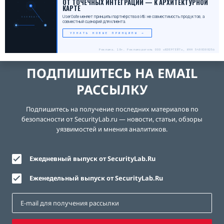
ОТ ТОЧЕЧНЫХ ИНТЕГРАЦИЙ — К АРХИТЕКТУРНОЙ
КАРТЕ
UserGate меняет принципы партнёрства в ИБ: не совместимость продуктов, а
USERGATE
совместный сценарий для клиента.
УЗНАТЬ НОВЫЕ ПРИНЦИПЫ →
Реклама. 18+. Рекламодатель ООО «ЮЗЕРГЕЙТ», ИНН 5408308256
ПОДПИШИТЕСЬ НА EMAIL
РАССЫЛКУ
Подпишитесь на получение последних материалов по
безопасности от SecurityLab.ru — новости, статьи, обзоры
уязвимостей и мнения аналитиков.
Ежедневный выпуск от SecurityLab.Ru
Еженедельный выпуск от SecurityLab.Ru