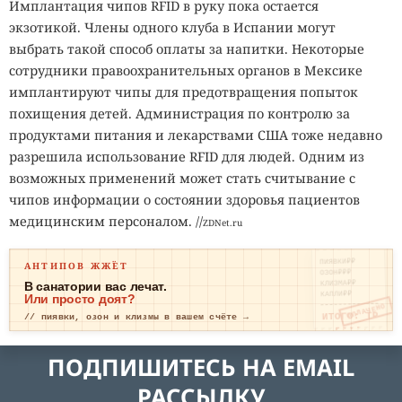
Имплантация чипов RFID в руку пока остается
экзотикой. Члены одного клуба в Испании могут
выбрать такой способ оплаты за напитки. Некоторые
сотрудники правоохранительных органов в Мексике
имплантируют чипы для предотвращения попыток
похищения детей. Администрация по контролю за
продуктами питания и лекарствами США тоже недавно
разрешила использование RFID для людей. Одним из
возможных применений может стать считывание с
чипов информации о состоянии здоровья пациентов
медицинским персоналом. //
ZDNet.ru
ПИЯВКИ₽₽
АНТИПОВ ЖЖЁТ
ОЗОН₽₽₽
КЛИЗМА₽₽
В санатории вас лечат.
КАПЛИ₽₽
Или просто доят?
ОПЛАЧЕНО
ИТОГО: ТР
// пиявки, озон и клизмы в вашем счёте →
ЕВОГА
ПОДПИШИТЕСЬ НА EMAIL
РАССЫЛКУ