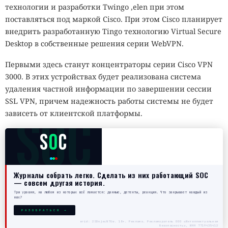
технологии и разработки Twingo ,elen при этом
поставляться под маркой Cisco. При этом Cisco планирует
внедрить разработанную Tingo технологию Virtual Secure
Desktop в собственные решения серии WebVPN.
Первыми здесь станут концентраторы серии Cisco VPN
3000. В этих устройствах будет реализована система
удаления частной информации по завершении сессии
SSL VPN, причем надежность работы системы не будет
SOC
зависеть от клиентской платформы.
S
O
C
Журналы собрать легко. Сделать из них работающий SOC
— совсем другая история.
Три уровня, на любом из которых всё ломается: данные, детекты, реакция. Что закрывает каждый из
них?
РАЗОБРАТЬСЯ →
erid: 2SDnjecN7Gw. 18+. Реклама. Рекламодатель ООО «Интеллектуальная
безопасность», ИНН 7719435412