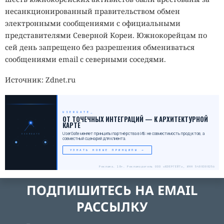
несанкционированный правительством обмен
электронными сообщениями с официальными
представителями Северной Кореи. Южнокорейцам по
сей день запрещено без разрешения обмениваться
сообщениями email с северными соседями.
Источник: Zdnet.ru
USERGATE
_
ОТ ТОЧЕЧНЫХ ИНТЕГРАЦИЙ — К АРХИТЕКТУРНОЙ
КАРТЕ
UserGate меняет принципы партнёрства в ИБ: не совместимость продуктов, а
USERGATE
совместный сценарий для клиента.
УЗНАТЬ НОВЫЕ ПРИНЦИПЫ →
Реклама. 18+. Рекламодатель ООО «ЮЗЕРГЕЙТ», ИНН 5408308256
ПОДПИШИТЕСЬ НА EMAIL
РАССЫЛКУ