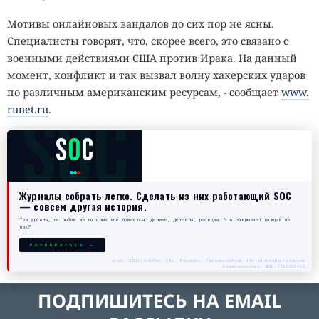
Мотивы онлайновых вандалов до сих пор не ясны.
Специалисты говорят, что, скорее всего, это связано с
военными действиями США против Ирака. На данный
момент, конфликт и так вызвал волну хакерских ударов
по различным американским ресурсам, - сообщает
www.
SOC
runet.ru
.
S
O
C
Журналы собрать легко. Сделать из них работающий SOC
— совсем другая история.
Три уровня, на любом из которых всё ломается: данные, детекты, реакция. Что закрывает каждый из
них?
РАЗОБРАТЬСЯ →
erid: 2SDnjecN7Gw. 18+. Реклама. Рекламодатель ООО «Интеллектуальная
безопасность», ИНН 7719435412
ПОДПИШИТЕСЬ НА EMAIL