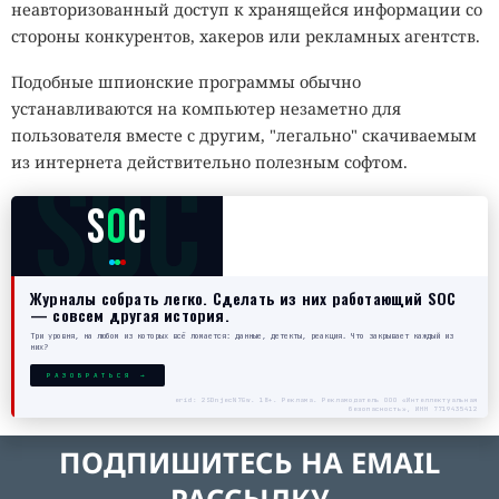
неавторизованный доступ к хранящейся информации со
стороны конкурентов, хакеров или рекламных агентств.
Подобные шпионские программы обычно
устанавливаются на компьютер незаметно для
пользователя вместе с другим, "легально" скачиваемым
SOC
из интернета действительно полезным софтом.
S
O
C
Журналы собрать легко. Сделать из них работающий SOC
— совсем другая история.
Три уровня, на любом из которых всё ломается: данные, детекты, реакция. Что закрывает каждый из
них?
РАЗОБРАТЬСЯ →
erid: 2SDnjecN7Gw. 18+. Реклама. Рекламодатель ООО «Интеллектуальная
безопасность», ИНН 7719435412
ПОДПИШИТЕСЬ НА EMAIL