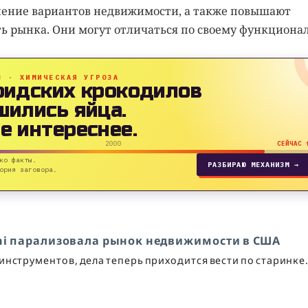
нение вариантов недвижимости, а также повышают
ь рынка. Они могут отличаться по своему функционал
B · ХИМИЧЕСКАЯ УГРОЗА
ридских крокодилов
шились яйца.
е интереснее.
2000
СЕЙЧАС 
ко факты.
РАЗБИРАЮ МЕХАНИЗМ →
ория заговора.
ni парализовала рынок недвижимости в США
инструментов, дела теперь приходится вести по старинке