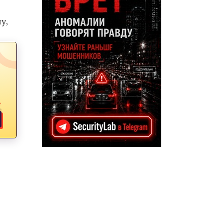
у,
↑
.