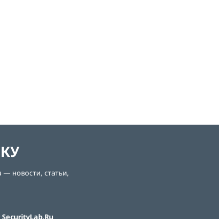
ЛКУ
 — новости, статьи,
SecurityLab.Ru