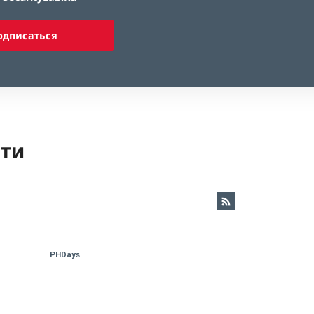
одписаться
ети
PHDays