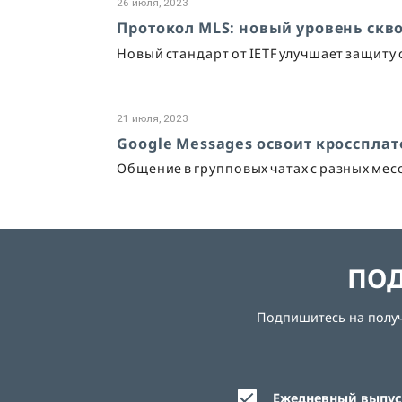
26 июля, 2023
Протокол MLS: новый уровень ск
Новый стандарт от IETF улучшает защиту
21 июля, 2023
Google Messages освоит кросспл
Общение в групповых чатах с разных ме
ПОД
Подпишитесь на получе
Ежедневный выпуск