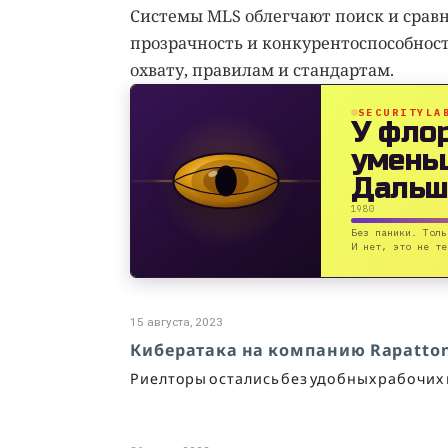
Системы MLS облегчают поиск и срав
прозрачность и конкурентоспособност
охвату, правилам и стандартам.
SECURITYLA
У фло
умень
Дальш
1980
Без паники. Толь
И нет, это не те
15 августа, 2023
Кибератака на компанию Rapatto
Риелторы остались без удобных рабочих 