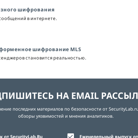
возного шифрования
 сообщений в интернете.
атформенное шифрование MLS
ссенджеров становится реальностью.
ПИШИТЕСЬ НА EMAIL РАССЫ
ние последних материалов по безопасности от SecurityLab.ru
обзоры уязвимостей и мнения аналитиков.
 от SecurityLab.Ru
Еженедельный выпуск от 