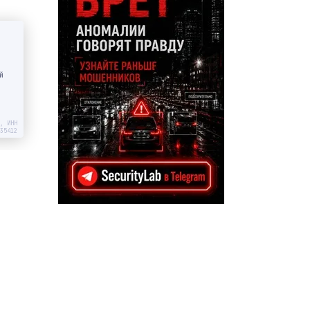
й
, ИНН
35412