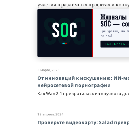
участия в различных проектах и конк
SOC
Журналы с
S
O
C
SOC — сов
Три уровня, на л
из них?
РАЗОБРАТЬС
3 марта, 2025
От инноваций к искушению: ИИ-мо
нейросетевой порнографии
Как Wan 2.1 превратилась из научного д
19 апреля, 2024
Проверьте видеокарту: Salad пре