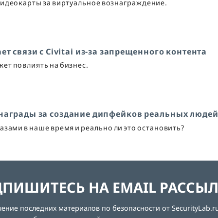
видеокарты за виртуальное вознаграждение.
ет связи с Civitai из-за запрещенного контента
ет повлиять на бизнес.
 награды за создание дипфейков реальных люде
зами в наше время и реально ли это остановить?
ПИШИТЕСЬ НА EMAIL РАССЫ
ние последних материалов по безопасности от SecurityLab.ru