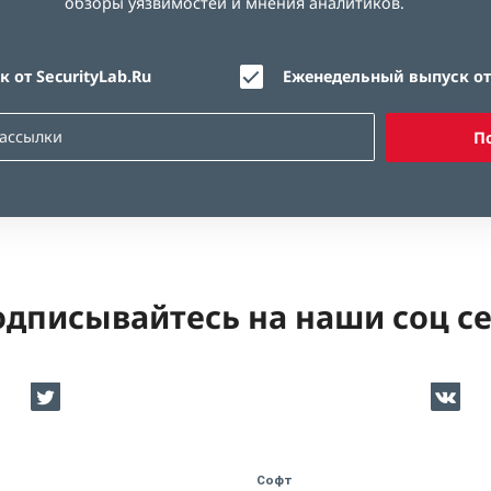
обзоры уязвимостей и мнения аналитиков.
 от SecurityLab.Ru
Еженедельный выпуск от 
П
дписывайтесь на наши соц с
Софт