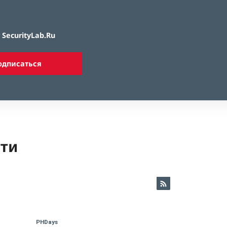
SecurityLab.Ru
одписаться
ети
PHDays