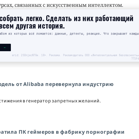
урсах, связанных с искусственным интеллектом.
обрать легко. Сделать из них работающий
сем другая история.
юбом из которых всё ломается: данные, детекты, реакция. Что закрывает кажды
Я →
erid: 2SDnjecN7Gw. 18+. Реклама. Рекламодатель ООО «Интеллектуальная безопасность»
77194
дель от Alibaba перевернула индустрию
остижения в генератор запретных желаний.
вратила ПК геймеров в фабрику порнографии