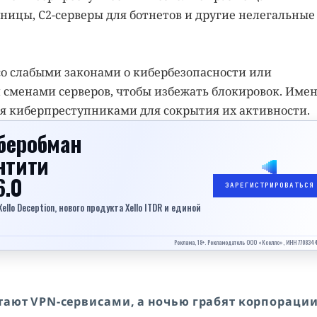
ицы, C2-серверы для ботнетов и другие нелегальные
со слабыми законами о кибербезопасности или
 сменами серверов, чтобы избежать блокировок. Име
я киберпреступниками для сокрытия их активности.
беробман
нтити
6.0
ЗАРЕГИСТРИРОВАТЬСЯ
lo Deception, нового продукта Xello ITDR и единой
Реклама, 18+. Рекламодатель ООО «Кселло», ИНН 770834
тают VPN-сервисами, а ночью грабят корпораци