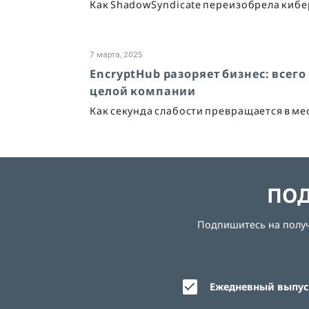
Как ShadowSyndicate переизобрела киб
7 марта, 2025
EncryptHub разоряет бизнес: всег
целой компании
Как секунда слабости превращается в м
ПОД
Подпишитесь на получе
Ежедневный выпуск