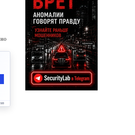
нно
4509
и