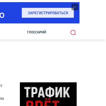
···
ГЛОССАРИЙ
ет
на