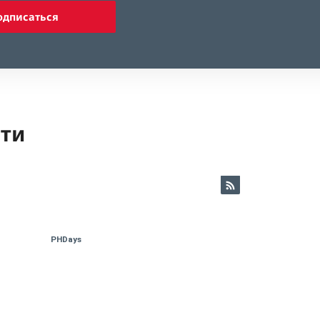
одписаться
ети
PHDays