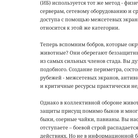
(ИБ) используется тот же метод - фи
серверам, сетевому оборудованию и с
доступа с помощью межсетевых экрано
относится к этой же категории.
Теперь вспомним бобров, которые окр
животные? Они оберегают беззащитны
из самых сильных членов стада. Вы д
подобного. Создание периметра, сос
рубежей - межсетевых экранов, антиви
и критичные ресурсы практически н
Однако в коллективной обороне животн
защиты присущ помимо быков и мног
быки, озерные чайки, павианы. Вы на
отступаете – боевой строй распадаетс
действиях. Но не в информационной б