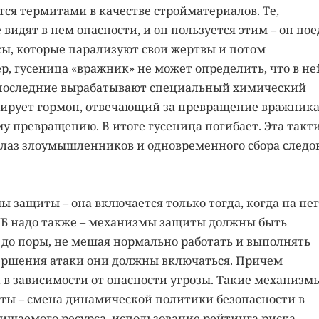
ся термитами в качестве стройматериалов. Те,
 видят в нем опасности, и он пользуется этим – он пое
сы, которые парализуют свои жертвы и потом
, гусеница «вражник» не может определить, что в не
. последние вырабатывают специальный химический
тирует гормон, отвечающий за превращение вражника
ому превращению. В итоге гусеница погибает. Эта такт
глаз злоумышленников и одновременного сбора следо
 защиты – она включается только тогда, когда на нег
 ИБ надо также – механизмы защиты должны быть
до поры, не мешая нормально работать и выполнять
вершения атаки они должны включаться. Причем
в зависимости от опасности угрозы. Такие механизм
иты – смена динамической политики безопасности в
щаемого ресурса, использование рейтинга риска,