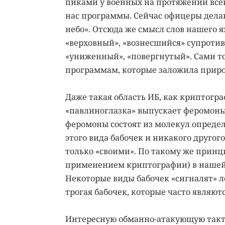
пиками у военных на протяжении всей 
нас программы. Сейчас офицеры делаю
небо». Отсюда же смысл слов нашего я
«верховный», «вознесшийся» супротив
«униженный», «повергнутый». Сами то
программам, которые заложила приро
Даже такая область ИБ, как криптогр
«павлиноглазка» выпускает феромоны
феромоны состоят из молекул определ
этого вида бабочек и никакого другог
только «своими». По такому же принци
применением криптографии) в нашей 
Некоторые виды бабочек «сигналят» л
трогая бабочек, которые часто являют
Интересную обманно-атакующую такти