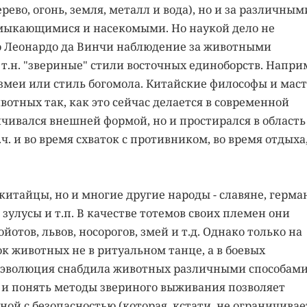
ево, огонь, земля, металл и вода), но и за различным
мыкающимися и насекомыми. Но наукой дело не
 до Леонардо да Винчи наблюдение за животными
т.н. "звериные" стили восточных единоборств. Напри
 змеи или стиль богомола. Китайские философы и мас
отных так, как это сейчас делается в современной
ичивался внешней формой, но и простирался в область
ч. и во время схваток с противником, во время отдыха
итайцы, но и многие другие народы - славяне, герма
улусы и т.п. В качестве тотемов своих племен они
йотов, львов, носорогов, змей и т.д. Однако только на
к животных не в ритуальном танце, а в боевых
гая эволюция снабдила животных различными способам
 и понять методы звериного выживания позволяет
ной с безопасностью (которая, кстати, не ограничивае