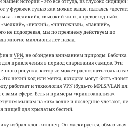
нашей истории – это все оттуда, из глубоко сидящей 
т у фуражек тулью как можно выше, пытаясь «достат
зыка - «великий», «высокий чин», «превосходный»,
 «мелкий», «низкий», «ничтожный», «павший»,
го не подозревая, мы по прежнему действуем по
да многие миллионы лет назад.
афия и
VPN
, не обойдена вниманием природы. Бабочка
 для привлечения в период спаривания самцов. Эти
енного рисунка, которые может распознать только с
о. Это некий код или метка, которые могут быть «поня
пу работает и технология VPN (будь-то MPLS/VLAN ил
с вами сфере. Есть и примеры «криптоанализа».
етучим мышам на «их» волне и последние улетают, н
ся пищей для крылатых бестий.
ку избрал клоп-хищнец. Он маскируется, обмазывая 