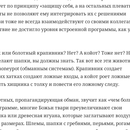
ет по принципу «защищу себя, а на остальных плевать
ты не позволяют ему интегрировать их с решениями
зи тоже не всегда взаимодействуют со своими коллега
твие не достигло уровня встроенной программы, как 
ж или болотный крапивник? Нет? А койот? Тоже нет? Н
делают шапки, вы должны знать. Так вот все эти живот
honeypot (обманным системам). Крапивник создает
их хатках создают ложные входы, а койот роет ложные
бить хищника с толку и повести его ложному следу.
тных, пропагандирующая обман, звучит как «чем бо
рограмме, многие Божьи твари преувеличивают свои
ка или древесная игуана, которые заглатывают возду
в размерах. Шлемы, шапки с гребнями, перьями, рогам