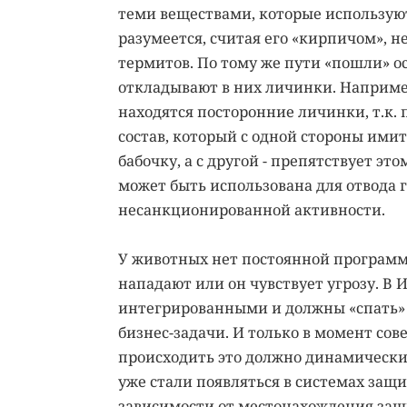
теми веществами, которые используют
разумеется, считая его «кирпичом», не
термитов. По тому же пути «пошли» о
откладывают в них личинки. Например
находятся посторонние личинки, т.к
состав, который с одной стороны ими
бабочку, а с другой - препятствует эт
может быть использована для отвода 
несанкционированной активности.
У животных нет постоянной программы
нападают или он чувствует угрозу. В
интегрированными и должны «спать» 
бизнес-задачи. И только в момент со
происходить это должно динамически 
уже стали появляться в системах защ
зависимости от местонахождения защи