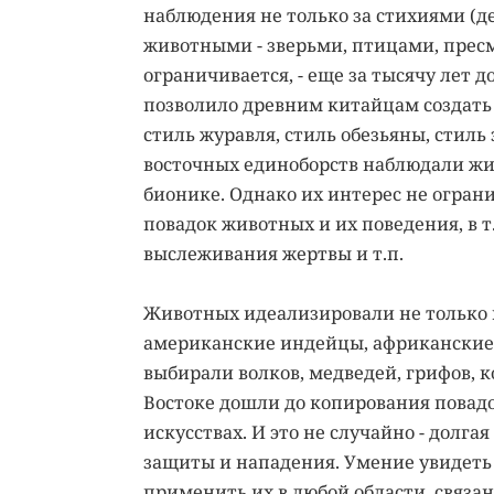
наблюдения не только за стихиями (дер
животными - зверьми, птицами, прес
ограничивается, - еще за тысячу лет
позволило древним китайцам создать 
стиль журавля, стиль обезьяны, стиль
восточных единоборств наблюдали жив
бионике. Однако их интерес не огран
повадок животных и их поведения, в т.
выслеживания жертвы и т.п.
Животных идеализировали не только к
американские индейцы, африканские з
выбирали волков, медведей, грифов, ко
Востоке дошли до копирования повадо
искусствах. И это не случайно - дол
защиты и нападения. Умение увидеть
применить их в любой области, связан