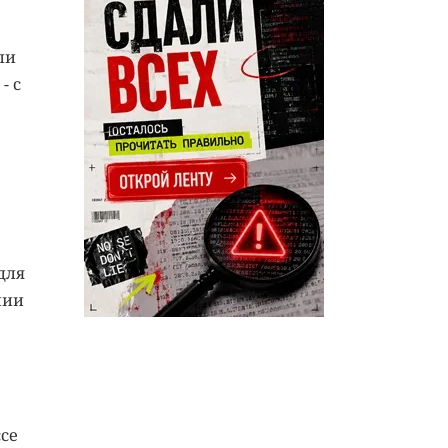
ли
- с
для
нии
ссе