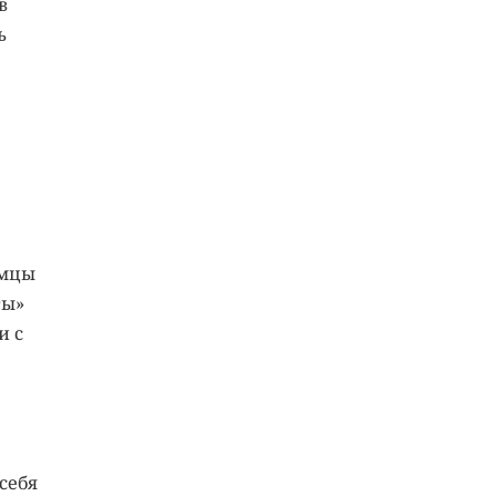
в
ь
амцы
ты»
и с
е
себя