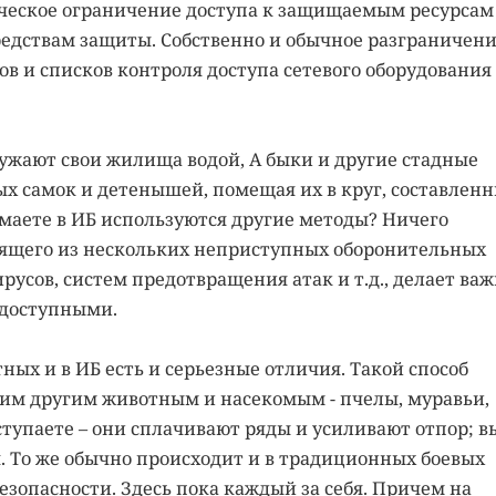
зическое ограничение доступа к защищаемым ресурсам 
редствам защиты. Собственно и обычное разграничен
в и списков контроля доступа сетевого оборудования
ужают свои жилища водой, А быки и другие стадные
х самок и детенышей, помещая их в круг, составлен
умаете в ИБ используются другие методы? Ничего
тоящего из нескольких неприступных оборонительных
русов, систем предотвращения атак и т.д., делает ва
едоступными.
ых и в ИБ есть и серьезные отличия. Такой способ
им другим животным и насекомым - пчелы, муравьи,
ступаете – они сплачивают ряды и усиливают отпор; в
я. То же обычно происходит и в традиционных боевых
езопасности. Здесь пока каждый за себя. Причем на