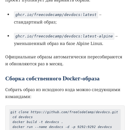
–
ghcr.io/freecodecamp/devdocs:latest
стандартный образ;
–
ghcr.io/freecodecamp/devdocs:latest-alpine
уменьшенный образ на базе Alpine Linux.
Официальные образы автоматически пересобираются
и обновляются раз в месяц.
Сборка собственного Docker-образа
Собрать образ из исходного кода можно следующими
командами:
git clone https://github.com/freeCodeCamp/devdocs.git

 cd devdocs

 docker build -t devdocs . 

 docker run --name devdocs -d -p 9292:9292 devdocs