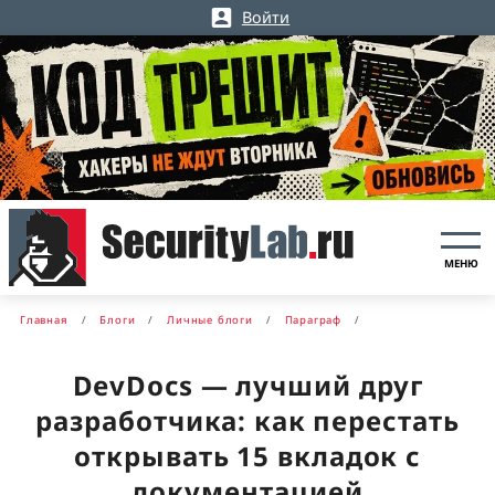
Войти
МЕНЮ
Главная
Блоги
Личные блоги
Параграф
DevDocs — лучший друг
разработчика: как перестать
открывать 15 вкладок с
документацией