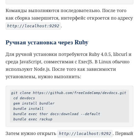
Команды выполняются последовательно. После того
как сборка завершится, интерфейс откроется по адресу
.
http://localhost:9292
Ручная установка через Ruby
Для ручной установки потребуются Ruby 4.0.5, libcurl и
среда JavaScript, совместимая с ExecJS. В Linux обычно
используют Node.js. После того как зависимости
установлены, нужно выполнить:
git clone https://github.com/freeCodeCamp/devdocs.git

 cd devdocs

 gem install bundler

 bundle install

 bundle exec thor docs:download --default

 bundle exec rackup
Затем нужно открыть
. Первый
http://localhost:9292