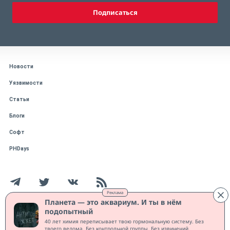
Подписаться
Новости
Уязвимости
Статьи
Блоги
Софт
PHDays
Реклама
Планета — это аквариум. И ты в нём
подопытный
Работает на CMS "1С-Битрикс: Управление сайтом"
40 лет химия переписывает твою гормональную систему. Без
Защищено CURATOR
твоего ведома. Без контрольной группы. Без извинений.