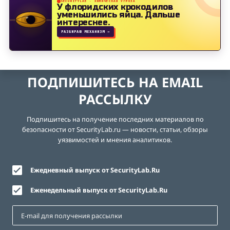
SECURITYLAB · ХИМИЧЕСКАЯ УГРОЗА
У флоридских крокодилов
уменьшились яйца.
Дальше
интереснее.
РАЗБИРАЮ МЕХАНИЗМ →
ПОДПИШИТЕСЬ НА EMAIL
РАССЫЛКУ
Подпишитесь на получение последних материалов по
безопасности от SecurityLab.ru — новости, статьи, обзоры
уязвимостей и мнения аналитиков.
Ежедневный выпуск от SecurityLab.Ru
Еженедельный выпуск от SecurityLab.Ru