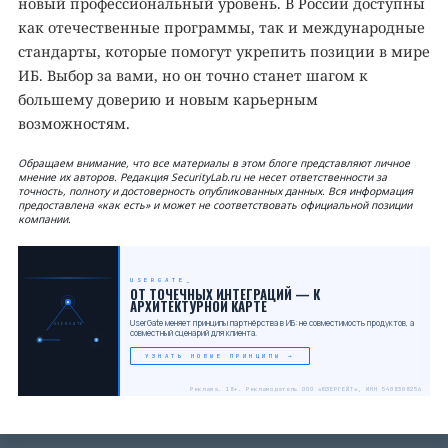
новый профессиональный уровень. В России доступны
как отечественные программы, так и международные
стандарты, которые помогут укрепить позиции в мире
ИБ. Выбор за вами, но он точно станет шагом к
большему доверию и новым карьерным
возможностям.
Обращаем внимание, что все материалы в этом блоге представляют личное
мнение их авторов. Редакция SecurityLab.ru не несет ответственности за
точность, полноту и достоверность опубликованных данных. Вся информация
предоставлена «как есть» и может не соответствовать официальной позиции
компании.
USERGATE
ОТ ТОЧЕЧНЫХ ИНТЕГРАЦИЙ — К
АРХИТЕКТУРНОЙ КАРТЕ
UserGate меняет принципы партнёрства в ИБ: не совместимость продуктов, а
USERGATE
совместный сценарий для клиента.
УЗНАТЬ НОВЫЕ ПРИНЦИПЫ →
Реклама. 18+. Рекламодатель ООО «ЮЗЕРГЕЙТ», ИНН 5408308256