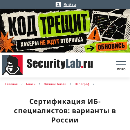
Войти
МЕНЮ
Главная
Блоги
Личные блоги
Параграф
Сертификация ИБ-
специалистов: варианты в
России