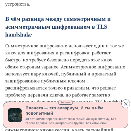
устройства.
В чём разница между симметричным и
асимметричным шифрованием в TLS
handshake
Симметричное шифрование использует один и тот же
ключ для шифрования и расшифровки, работает
быстро, но требует безопасно передать этот ключ
обеим сторонам заранее. Асимметричное шифрование
использует пару ключей, публичный и приватный,
зашифрованное публичным ключом
расшифровывается только приватным, что решает
проблему передачи ключа, но работает заметно
медленнее на больших объёмах данных. TLS handshake
Реклама
Планета — это аквариум. И ты в нём
берёт лучшее от обоих подходов, асимметричное
подопытный
шифрование используется только в самом начале,
40 лет химия переписывает твою гормональную систему. Без
чтобы стороны безопасно договорились об общем
твоего ведома. Без контрольной группы. Без извинений.
симметричном ключе сессии, а весь дальнейший