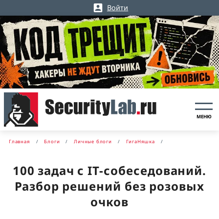
Войти
МЕНЮ
Главная
Блоги
Личные блоги
ГигаНяшка
100 задач с IT-собеседований.
Разбор решений без розовых
очков