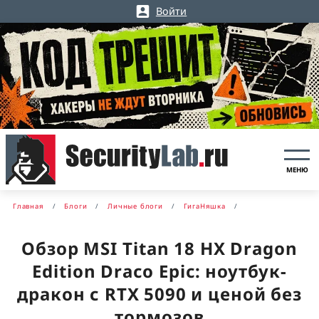
Войти
МЕНЮ
Главная
Блоги
Личные блоги
ГигаНяшка
Обзор MSI Titan 18 HX Dragon
Edition Draco Epic: ноутбук-
дракон с RTX 5090 и ценой без
тормозов