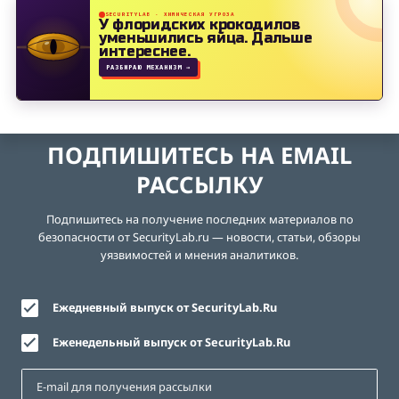
SECURITYLAB · ХИМИЧЕСКАЯ УГРОЗА
У флоридских крокодилов
уменьшились яйца.
Дальше
интереснее.
РАЗБИРАЮ МЕХАНИЗМ →
ПОДПИШИТЕСЬ НА EMAIL
РАССЫЛКУ
Подпишитесь на получение последних материалов по
безопасности от SecurityLab.ru — новости, статьи, обзоры
уязвимостей и мнения аналитиков.
Ежедневный выпуск от SecurityLab.Ru
Еженедельный выпуск от SecurityLab.Ru