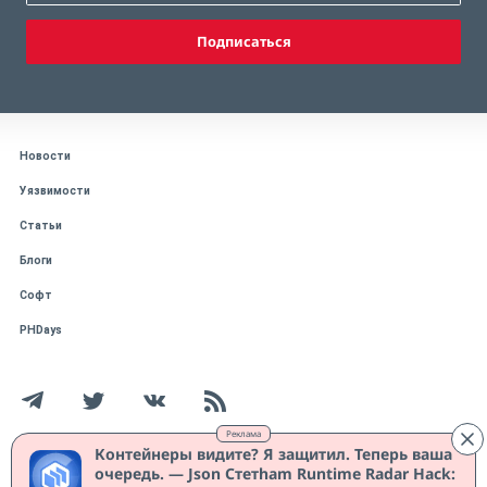
Подписаться
Новости
Уязвимости
Статьи
Блоги
Софт
PHDays
Реклама
Контейнеры видите? Я защитил. Теперь ваша
очередь. — Json Стетham Runtime Radar Hack:
Работает на CMS "1С-Битрикс: Управление сайтом"
Защищено CURATOR