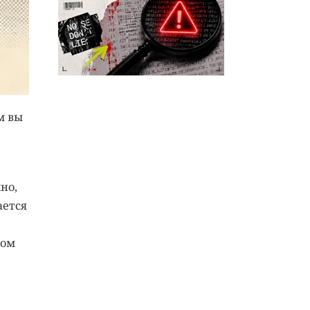
м вы
но,
ается
том