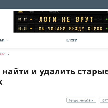
ТЬИ
БЛОГИ
апс
найти и удалить старые
х
Генеративный ИИ
GPT