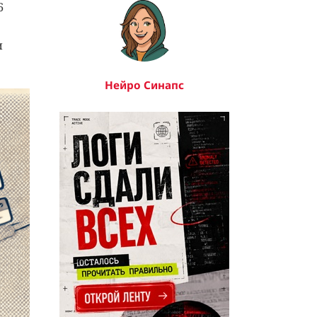
6
и
Нейро Синапс