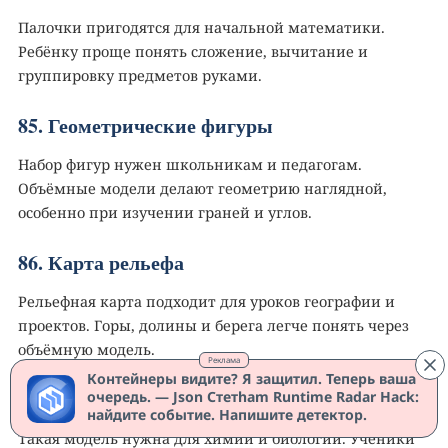
Палочки пригодятся для начальной математики.
Ребёнку проще понять сложение, вычитание и
группировку предметов руками.
85. Геометрические фигуры
Набор фигур нужен школьникам и педагогам.
Объёмные модели делают геометрию наглядной,
особенно при изучении граней и углов.
86. Карта рельефа️
Рельефная карта подходит для уроков географии и
проектов. Горы, долины и берега легче понять через
объёмную модель.
Реклама
Контейнеры видите? Я защитил. Теперь ваша
87. Модель молекулы
очередь. — Json Стетham Runtime Radar Hack:
найдите событие. Напишите детектор.
Такая модель нужна для химии и биологии. Ученики