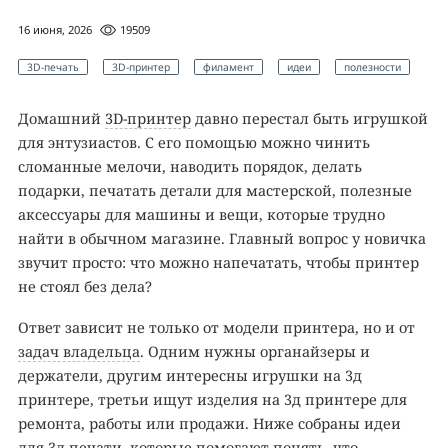
16 июня, 2026
19509
3D-печать
3D-принтер
филамент
идеи
полезности
Домашний
3D-принтер
давно перестал быть игрушкой
для энтузиастов. С его помощью можно чинить
сломанные мелочи, наводить порядок, делать
подарки, печатать детали для мастерской, полезные
аксессуары для машины и вещи, которые трудно
найти в обычном магазине. Главный вопрос у новичка
звучит просто: что можно напечатать, чтобы принтер
не стоял без дела?
Ответ зависит не только от модели принтера, но и от
задач владельца
. Одним нужны органайзеры и
держатели, другим интересны игрушки на 3д
принтере, третьи ищут изделия на 3д принтере для
ремонта, работы или продажи. Ниже собраны идеи
для 3д печати, которые помогают понять, что