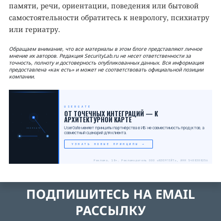
памяти, речи, ориентации, поведения или бытовой
самостоятельности обратитесь к неврологу, психиатру
или гериатру.
Обращаем внимание, что все материалы в этом блоге представляют личное
мнение их авторов. Редакция SecurityLab.ru не несет ответственности за
точность, полноту и достоверность опубликованных данных. Вся информация
предоставлена «как есть» и может не соответствовать официальной позиции
компании.
USERGATE
ОТ ТОЧЕЧНЫХ ИНТЕГРАЦИЙ — К
АРХИТЕКТУРНОЙ КАРТЕ
UserGate меняет принципы партнёрства в ИБ: не совместимость продуктов, а
USERGATE
совместный сценарий для клиента.
УЗНАТЬ НОВЫЕ ПРИНЦИПЫ →
Реклама. 18+. Рекламодатель ООО «ЮЗЕРГЕЙТ», ИНН 5408308256
ПОДПИШИТЕСЬ НА EMAIL
РАССЫЛКУ