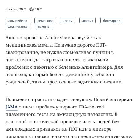
6 июля, 2026
1821
альцгеймер
деменция
кровь
анализ
биомаркер
диагностика
память
Анализ крови на Альцгеймера звучит как
медицинская мечта. Не нужно дорогое ПЭТ-
сканирование, не нужна люмбальная пункция,
достаточно сдать кровь и понять, связаны ли
проблемы с памятью с болезнью Альцгеймера. Для
человека, который боится деменции у себя или
родителей, такая простота выглядит как спасение.
Но именно простота создает ловушку. Новый материал
JAMA
описал проблему первого FDA-cleared
плазменного теста на амилоидную патологию. В
реальной клинической проверке часть людей без
амилоидных признаков на ПЭТ или в ликворе
попадала в положительную или неопределенную зону.