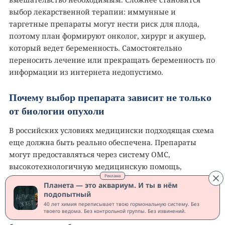
выбор лекарственной терапии: иммунные и
таргетные препараты могут нести риск для плода,
поэтому план формируют онколог, хирург и акушер,
который ведет беременность. Самостоятельно
переносить лечение или прекращать беременность по
информации из интернета недопустимо.
Почему выбор препарата зависит не только
от биологии опухоли
В российских условиях медицински подходящая схема
еще должна быть реально обеспечена. Препараты
могут предоставляться через систему ОМС,
высокотехнологичную медицинскую помощь,
Реклама
региональные закупки или иные предусмотренные
Планета — это аквариум. И ты в нём
маршруты, но сроки и доступность различаются
подопытный
между учреждениями и регионами. Если
40 лет химия переписывает твою гормональную систему. Без
твоего ведома. Без контрольной группы. Без извинений.
рекомендуемое лечение задерживают или заменяют