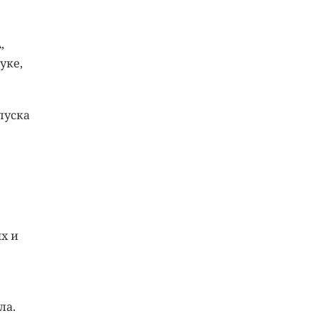
,
уке,
пуска
х и
ла.