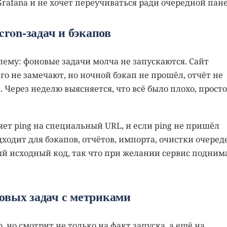
rafana и не хочет переучиваться ради очередной пан
 cron-задач и бэкапов
ему: фоновые задачи молча не запускаются. Сайт
его не замечают, но ночной бэкап не прошёл, отчёт не
. Через неделю выясняется, что всё было плохо, просто
ет ping на специальный URL, и если ping не пришёл
ходит для бэкапов, отчётов, импорта, очистки очеред
й исходный код, так что при желании сервис подним
новых задач с метриками
o, но смотрит не только на факт запуска, а ещё на