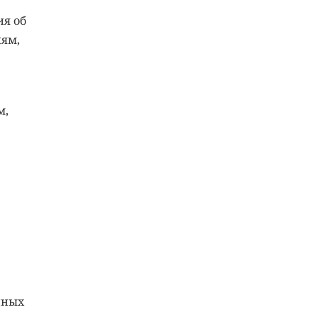
ия об
лям,
м,
нных