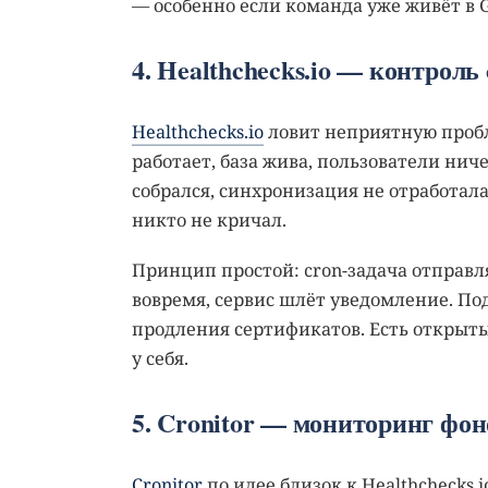
— особенно если команда уже живёт в G
4. Healthchecks.io — контроль
Healthchecks.io
ловит неприятную пробл
работает, база жива, пользователи нич
собрался, синхронизация не отработала
никто не кричал.
Принцип простой: cron-задача отправля
вовремя, сервис шлёт уведомление. Под
продления сертификатов. Есть открыты
у себя.
5. Cronitor — мониторинг фо
Cronitor
по идее близок к Healthchecks.i