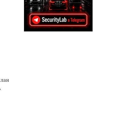
план
,