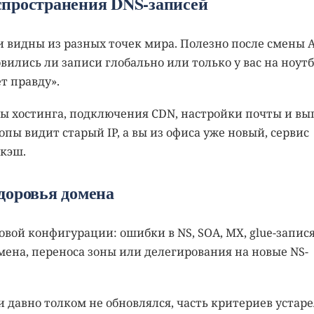
спространения DNS-записей
и видны из разных точек мира. Полезно после смены A
вились ли записи глобально или только у вас на ноутб
т правду».
ны хостинга, подключения CDN, настройки почты и вы
опы видит старый IP, а вы из офиса уже новый, сервис
 кэш.
доровья домена
овой конфигурации: ошибки в NS, SOA, MX, glue-запися
мена, переноса зоны или делегирования на новые NS-
и давно толком не обновлялся, часть критериев устаре