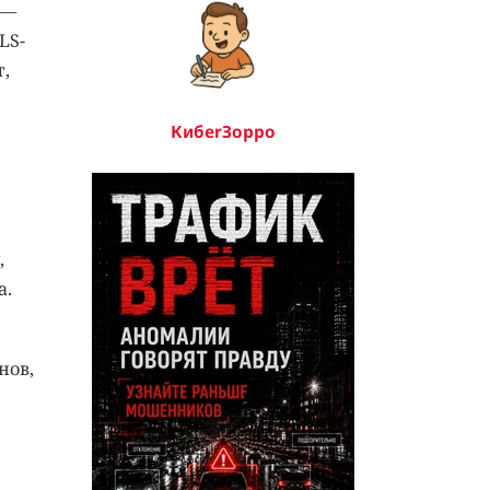
 —
LS-
т,
КибerЗорро
,
а.
нов,