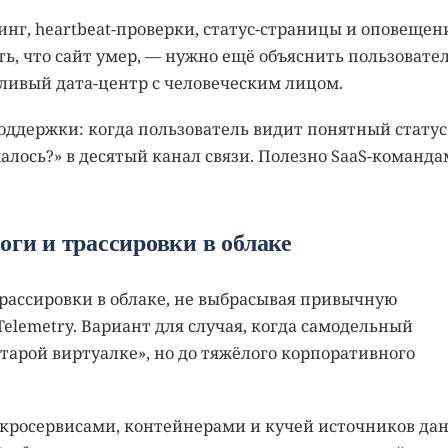
нг, heartbeat-проверки, статус-страницы и оповещен
ть, что сайт умер, — нужно ещё объяснить пользовате
аливый дата-центр с человеческим лицом.
оддержки: когда пользователь видит понятный статус
малось?» в десятый канал связи. Полезно SaaS-команда
оги и трассировки в облаке
трассировки в облаке, не выбрасывая привычную
Telemetry. Вариант для случая, когда самодельный
тарой виртуалке», но до тяжёлого корпоративного
кросервисами, контейнерами и кучей источников да