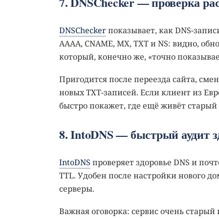
7. DNSChecker — проверка ра
DNSChecker
показывает, как DNS-запис
AAAA, CNAME, MX, TXT и NS: видно, обно
который, конечно же, «точно показывае
Пригодится после переезда сайта, сме
новых TXT-записей. Если клиент из Евр
быстро покажет, где ещё живёт старый
8. IntoDNS — быстрый аудит з
IntoDNS
проверяет здоровье DNS и почт
TTL. Удобен после настройки нового до
серверы.
Важная оговорка: сервис очень старый 