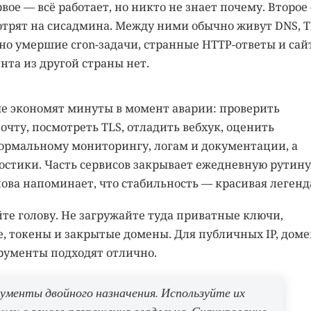
вое — всё работает, но никто не знает почему. Второе
мотрят на сисадмина. Между ними обычно живут DNS, T
но умершие cron-задачи, странные HTTP-ответы и сай
нта из другой страны нет.
ые экономят минуты в момент аварии: проверить
очту, посмотреть TLS, отладить вебхук, оценить
нормальному мониторингу, логам и документации, а
стики. Часть сервисов закрывает ежедневную рутину
нова напоминает, что стабильность — красивая легенд
е голову. Не загружайте туда приватные ключи,
 токены и закрытые домены. Для публичных IP, доме
рументы подходят отлично.
рументы двойного назначения. Используйте их