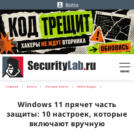
Войти
МЕНЮ
Главная
Блоги
Личные блоги
КибerЗорро
Windows 11 прячет часть
защиты: 10 настроек, которые
включают вручную