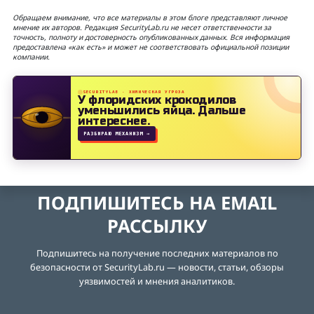
Обращаем внимание, что все материалы в этом блоге представляют личное
мнение их авторов. Редакция SecurityLab.ru не несет ответственности за
точность, полноту и достоверность опубликованных данных. Вся информация
предоставлена «как есть» и может не соответствовать официальной позиции
компании.
SECURITYLAB · ХИМИЧЕСКАЯ УГРОЗА
У флоридских крокодилов
уменьшились яйца.
Дальше
интереснее.
РАЗБИРАЮ МЕХАНИЗМ →
ПОДПИШИТЕСЬ НА EMAIL
РАССЫЛКУ
Подпишитесь на получение последних материалов по
безопасности от SecurityLab.ru — новости, статьи, обзоры
уязвимостей и мнения аналитиков.