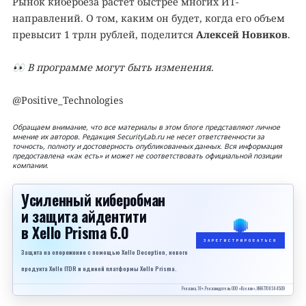
Рынок кибербеза растет быстрее многих ИТ-
направлений. О том, каким он будет, когда его объем
превысит 1 трлн рублей, поделится
Алексей Новиков
.
👀
В программе могут быть изменения.
@Positive_Technologies
Обращаем внимание, что все материалы в этом блоге представляют личное
мнение их авторов. Редакция SecurityLab.ru не несет ответственности за
точность, полноту и достоверность опубликованных данных. Вся информация
предоставлена «как есть» и может не соответствовать официальной позиции
компании.
Усиленный киберобман
и защита айдентити
в Xello Prisma 6.0
ЗАРЕГИСТРИРОВАТЬСЯ
Защита на опережение с помощью Xello Deception, нового
продукта Xello ITDR и единой платформы Xello Prisma.
Реклама, 18+. Рекламодатель ООО «Кселло», ИНН 7708344509