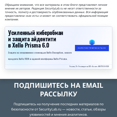
Обращаем внимание, что все материалы в этом блоге представляют личное
мнение их авторов. Редакция SecurityLab.ru не несет ответственности за
точность, полноту и достоверность опубликованных данных. Вся информация
предоставлена «как есть» и может не соответствовать официальной позиции
компании.
Усиленный киберобман
и защита айдентити
в Xello Prisma 6.0
ЗАРЕГИСТРИРОВАТЬСЯ
Защита на опережение с помощью Xello Deception, нового
продукта Xello ITDR и единой платформы Xello Prisma.
Реклама, 18+. Рекламодатель ООО «Кселло», ИНН 7708344509
ПОДПИШИТЕСЬ НА EMAIL
РАССЫЛКУ
Подпишитесь на получение последних материалов по
безопасности от SecurityLab.ru — новости, статьи, обзоры
уязвимостей и мнения аналитиков.