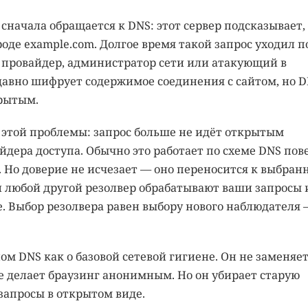
 сначала обращается к DNS: этот сервер подсказывает,
роде example.com. Долгое время такой запрос уходил п
ь провайдер, администратор сети или атакующий в
давно шифрует содержимое соединения с сайтом, но D
крытым.
 этой проблемы: запрос больше не идёт открытым
йдера доступа. Обычно это работает по схеме DNS пов
. Но доверие не исчезает — оно переносится к выбран
ли любой другой резолвер обрабатывают ваши запросы 
. Выбор резолвера равен выбору нового наблюдателя 
м DNS как о базовой сетевой гигиене. Он не заменяе
 не делает браузинг анонимным. Но он убирает старую
запросы в открытом виде.