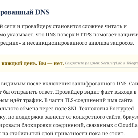
фрованный DNS
й сети и провайдеру становится сложнее читать и
ямо указывает, что DNS поверх HTTPS помогает защити
ередине» и несанкционированного анализа запросов.
каждый день. Вы — нет.
Сократите разрыв: SecurityLab в Telegr
я видимым после включения зашифрованного DNS. Са
г бы отправить ответ. Провайдер видит факт выхода в
орым идёт трафик. В части TLS-соединений имя сайта
льного обмена через поле SNI. Технология Encrypted
чку, но поддержка зависит от конкретного сайта, брауз
ировали блокировки соединений, связанных с Cloudfla
 на стабильный слой приватности пока не стоит.