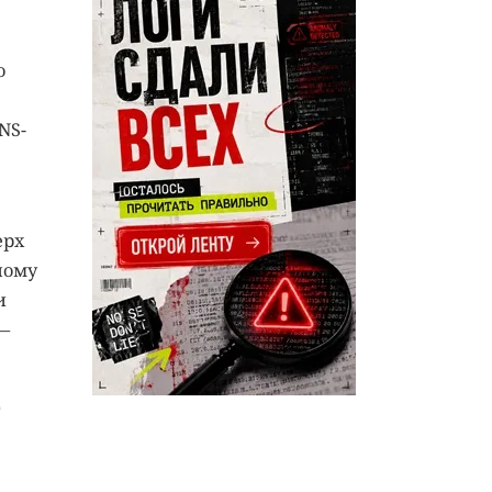
о
NS-
ерх
ному
и
—
т