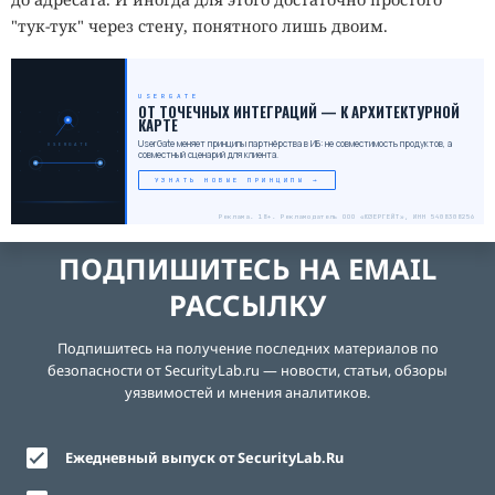
"тук-тук" через стену, понятного лишь двоим.
USERGATE
ОТ ТОЧЕЧНЫХ ИНТЕГРАЦИЙ — К АРХИТЕКТУРНОЙ
КАРТЕ
UserGate меняет принципы партнёрства в ИБ: не совместимость продуктов, а
USERGATE
совместный сценарий для клиента.
УЗНАТЬ НОВЫЕ ПРИНЦИПЫ →
Реклама. 18+. Рекламодатель ООО «ЮЗЕРГЕЙТ», ИНН 5408308256
ПОДПИШИТЕСЬ НА EMAIL
РАССЫЛКУ
Подпишитесь на получение последних материалов по
безопасности от SecurityLab.ru — новости, статьи, обзоры
уязвимостей и мнения аналитиков.
Ежедневный выпуск от SecurityLab.Ru