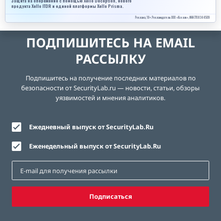
Защита на опережение с помощью Xello Deception, нового
продукта Xello ITDR и единой платформы Xello Prisma.
Реклама, 18+. Рекламодатель ООО «Кселло», ИНН 7708344509
ПОДПИШИТЕСЬ НА EMAIL
РАССЫЛКУ
Подпишитесь на получение последних материалов по
безопасности от SecurityLab.ru — новости, статьи, обзоры
уязвимостей и мнения аналитиков.
Ежедневный выпуск от SecurityLab.Ru
Еженедельный выпуск от SecurityLab.Ru
Подписаться