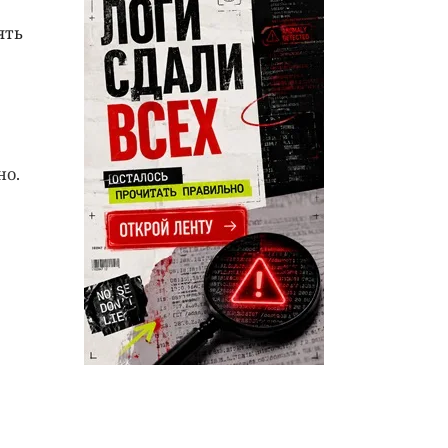
ять
но.