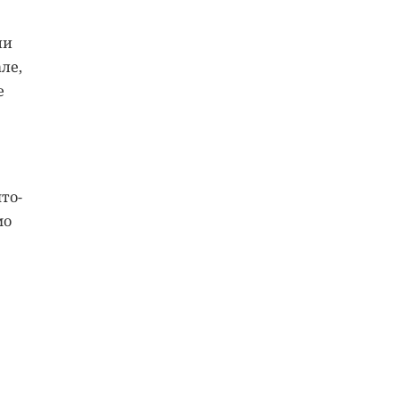
ли
ле,
е
то-
мо