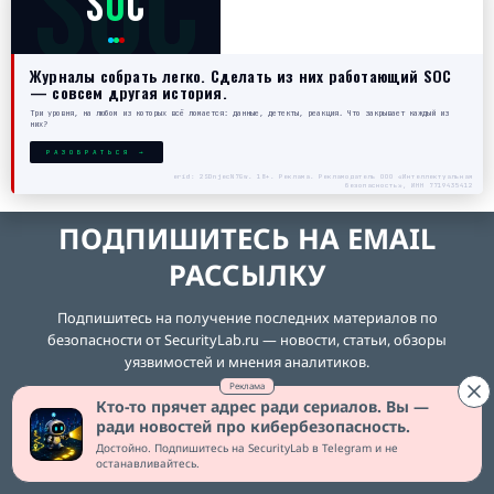
SOC
S
O
C
Журналы собрать легко. Сделать из них работающий SOC
— совсем другая история.
Три уровня, на любом из которых всё ломается: данные, детекты, реакция. Что закрывает каждый из
них?
РАЗОБРАТЬСЯ →
erid: 2SDnjecN7Gw. 18+. Реклама. Рекламодатель ООО «Интеллектуальная
безопасность», ИНН 7719435412
ПОДПИШИТЕСЬ НА EMAIL
РАССЫЛКУ
Подпишитесь на получение последних материалов по
безопасности от SecurityLab.ru — новости, статьи, обзоры
уязвимостей и мнения аналитиков.
Реклама
Кто-то прячет адрес ради сериалов. Вы —
ради новостей про кибербезопасность.
Ежедневный выпуск от SecurityLab.Ru
Достойно. Подпишитесь на SecurityLab в Telegram и не
останавливайтесь.
Еженедельный выпуск от SecurityLab.Ru