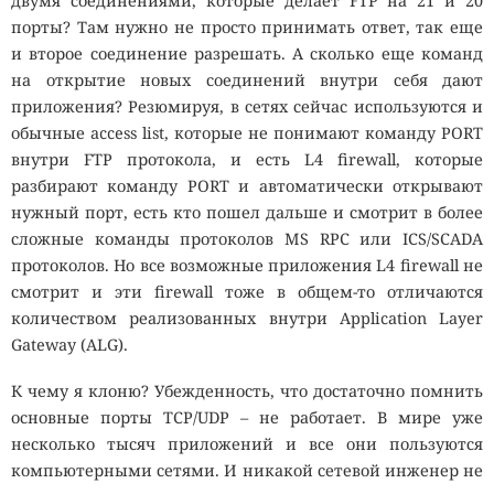
двумя соединениями, которые делает FTP на 21 и 20
порты? Там нужно не просто принимать ответ, так еще
и второе соединение разрешать. А сколько еще команд
на открытие новых соединений внутри себя дают
приложения? Резюмируя, в сетях сейчас используются и
обычные access list, которые не понимают команду PORT
внутри FTP протокола, и есть L4 firewall, которые
разбирают команду PORT и автоматически открывают
нужный порт, есть кто пошел дальше и смотрит в более
сложные команды протоколов MS RPC или ICS/SCADA
протоколов. Но все возможные приложения L4 firewall не
смотрит и эти firewall тоже в общем-то отличаются
количеством реализованных внутри Application Layer
Gateway (ALG).
К чему я клоню? Убежденность, что достаточно помнить
основные порты TCP/UDP – не работает. В мире уже
несколько тысяч приложений и все они пользуются
компьютерными сетями. И никакой сетевой инженер не