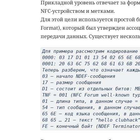
Прикладной уровень отвечает за фор
NFC-устройством и метками.
Для этой цели используется простой 
Format), который был утвержден ассо
передачи данных. Существует несколько
Для примера рассмотрим кодирование
0000: 03 17 D1 01 13 54 02 65 6E 6
0001: 20 63 6C 75 62 68 61 63 6B 2
Теперь разберем, что означает кажд
03 – начало NDEF-сообщения
17 – размер сообщения
D1 – состоит из отдельных битов: M
TNF = 001 (NFC Forum well-known ty
01 – длина типа, в данном случае =
54 – тип сообщения, в данном случа
65 6E – код языка сообщения, в дан
68 65 … 21 – текст “hello clubhack
FE – конечный байт (NDEF Terminato