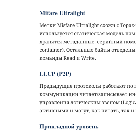
Mifare Ultralight
Метки Misfare Ultralight схожи с Topa
используется статическая модель памя
хранятся метаданные: серийный номер
container). Остальные байты отведены
команды Read и Write.
LLCP (P2P)
Предыдущие протоколы работают по 
коммуникации читает/записывает инф
управления логическим звеном (Logical
активными и могут, как читать, так и
Прикладной уровень