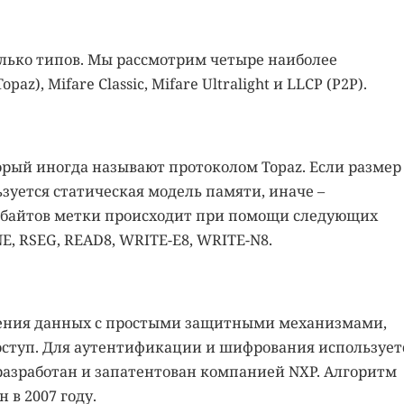
олько типов. Мы рассмотрим четыре наиболее
az), Mifare Classic, Mifare Ultralight и LLCP (P2P).
торый иногда называют протоколом Topaz. Если размер
зуется статическая модель памяти, иначе –
 байтов метки происходит при помощи следующих
E, RSEG, READ8, WRITE-E8, WRITE-N8.
ранения данных с простыми защитными механизмами,
оступ. Для аутентификации и шифрования использует
разработан и запатентован компанией NXP. Алгоритм
 в 2007 году.