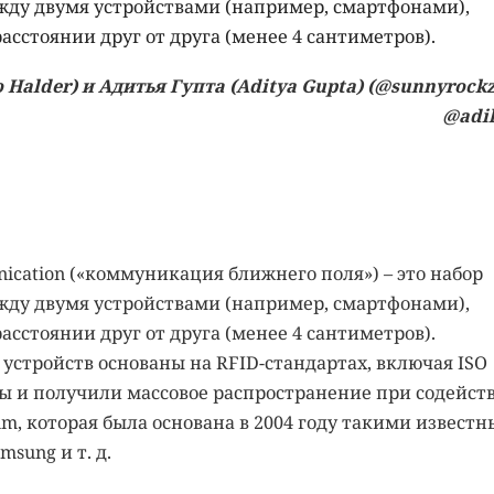
жду двумя устройствами (например, смартфонами),
асстоянии друг от друга (менее 4 сантиметров).
 Halder) и Адитья Гупта (Aditya Gupta) (@sunnyrockz
@adil
ication («коммуникация ближнего поля») – это набор
жду двумя устройствами (например, смартфонами),
асстоянии друг от друга (менее 4 сантиметров).
стройств основаны на RFID-стандартах, включая ISO
ны и получили массовое распространение при содейст
, которая была основана в 2004 году такими извест
msung и т. д.