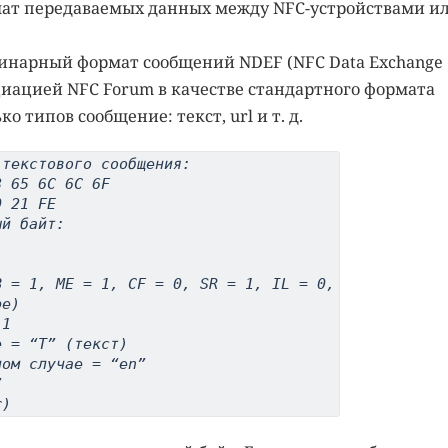
мат передаваемых данных между NFC-устройствами и
бинарный формат сообщений NDEF (NFC Data Exchange
циацией NFC Forum в качестве стандартного формата
 типов сообщение: текст, url и т. д.
 текстового сообщения:
8 65 6C 6C 6F
0 21 FE
ый байт:
B = 1, ME = 1, CF = 0, SR = 1, IL = 0,
pe)
 1
е = “Т” (текст)
ном случае = “en”
”
r)