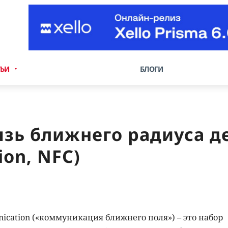
ТЬИ
БЛОГИ
зь ближнего радиуса д
ion, NFC)
ication («коммуникация ближнего поля») – это набор