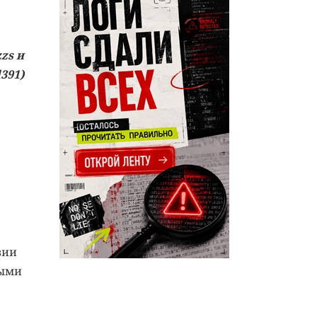
zs и
391)
вии
ными