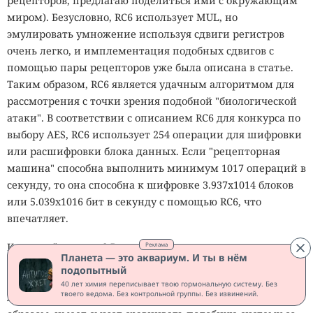
рецепторов, предлагаю поделиться ими с окружающим
миром). Безусловно, RC6 использует MUL, но
эмулировать умножение используя сдвиги регистров
очень легко, и имплементация подобных сдвигов с
помощью пары рецепторов уже была описана в статье.
Таким образом, RC6 является удачным алгоритмом для
рассмотрения с точки зрения подобной "биологической
атаки". В соответствии с описанием RC6 для конкурса по
выбору AES, RC6 использует 254 операции для шифровки
или расшифровки блока данных. Если "рецепторная
машина" способна выполнить минимум 1017 операций в
секунду, то она способна к шифровке 3.937x1014 блоков
или 5.039x1016 бит в секунду с помощью RC6, что
впечатляет.
Реклама
Как насчёт взлома? В данном случае мы оперируем с
Планета — это аквариум. И ты в нём
системой, изначально оптимизированной для работы с
подопытный
операциями, используемыми современными (пост-
40 лет химия переписывает твою гормональную систему. Без
твоего ведома. Без контрольной группы. Без извинений.
Люциферовскими) Фейстелевскими шифрами. Таким