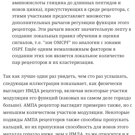
аминокислоты глицина до длинных пептидов и
ионов цинка), присутствующих в среде рецептора, с
этими участками предоставляет множество
дополнительных рычагов регуляции функции этого
рецептора. Эти рычаги вносят значительную лепту в
создание локальных правил обучения и оценки
сигналов, т.е. "зон OMCPF" по аналогии с зонами
OSPF. Eщёе одним немаловажным фактором в
создании этих зон является локальное количество
пар рецепторов и их кластеризация.
Так как лучше один раз увидеть, чем сто раз услышать,
следующая иллюстрация показывает, как физически
выглядит НМДА рецептор, включая некоторые участки
модуляции его функций (каковых на самом деле гораздо
больше). АМПА рецептор выглядит примерно также, но с
меньшим количеством участков модуляции. Некоторые
подвиды АМПА рецепторов также способны пропускать
кальций, но их пропускная способность для ионов этого
металла гораздо ниже, чем у НМДА, то же относится и к