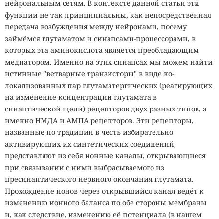
нейрональным сетям. В контексте данной статьи эти
функции не так принципиальны, как непосредственная
передача возбуждения между нейронами, посему
займёмся глутаматом и синапсами-процессорами, в
которых эта аминокислота является преобладающим
медиатором. Именно на этих синапсах мы можем найти
истинные "ветварные транзисторы" в виде ко-
локализованных пар глутаматергических (реагирующих
на изменение концентрации глутамата в
синaптической щели) рецепторов двух разных типов, а
именно НМДА и АМПА рецепторов. Эти рецепторы,
названные по традиции в честь избирательно
активирующих их синтетических соединений,
представляют из себя ионные каналы, открывающиеся
при связывании с ними выбрасываемого из
пресинаптического нервного окончания глутамата.
Прохождение ионов через открывшийся канал ведёт к
изменению ионного баланса по обе стороны мембраны
и, как следствие, изменению её потенциала (в нашем