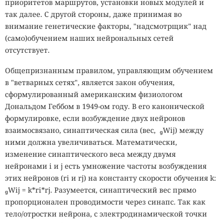
приоритетов маршрутов, установки новых модулей и
так далее. С другой стороны, даже принимая во
внимание генетические факторы, "надсмотрщик" над
(само)обучением наших нейрональных сетей
отсутствует.
Общепризнанным правилом, управляющим обучением
в "ветварных сетях", является закон обучения,
сформулированный американским физиологом
Дональдом Геббом в 1949-ом году. В его канонической
формулировке, если возбуждение двух нейронов
взаимосвязано, синаптическая сила (вес, Wij) между
ними должна увеличиваться. Математически,
изменение синаптического веса между двумя
нейронами i и j есть умножение частоты возбуждения
этих нейронов (ri и rj) на константу скорости обучения k:
Wij = k*ri*rj. Разумеется, синаптический вес прямо
пропорционален проводимости через синапс. Так как
тело/отростки нейрона, с электродинамической точки