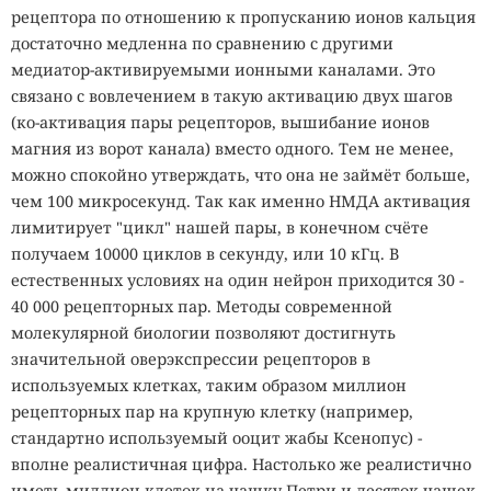
рецептора по отношению к пропусканию ионов кальция
достаточно медленна по сравнению с другими
медиатор-активируемыми ионными каналами. Это
связано с вовлечением в такую активацию двух шагов
(ко-активация пары рецепторов, вышибание ионов
магния из ворот канала) вместо одного. Тем не менее,
можно спокойно утверждать, что она не займёт больше,
чем 100 микросекунд. Так как именно НМДА активация
лимитирует "цикл" нашей пары, в конечном счёте
получаем 10000 циклов в секунду, или 10 кГц. В
естественных условиях на один нейрон приходится 30 -
40 000 рецепторных пар. Методы современной
молекулярной биологии позволяют достигнуть
значительной оверэкспрессии рецепторов в
используемых клетках, таким образом миллион
рецепторных пар на крупную клетку (например,
стандартно используемый ооцит жабы Ксенопус) -
вполне реалистичная цифра. Настолько же реалистично
иметь миллион клеток на чашку Петри и десяток чашек