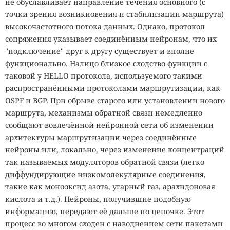
не обуславливает направление течения основного (с
точки зрения возникновения и стабилизации маршрута)
высокочастотного потока данных. Однако, протокол
сопряжения указывает соединённым нейронам, что их
"подключение" друг к другу существует и вполне
функционально. Налицо близкое сходство функции с
таковой у HELLO протокола, используемого такими
распространёнными протоколами маршрутизации, как
OSPF и BGP. При обрыве старого или установлении нового
маршрута, механизмы обратной связи немедленно
сообщают вовлечённой нейронной сети об изменении
архитектуры маршрутизации через соединённые
нейроны или, локально, через изменение концентраций
так называемых модуляторов обратной связи (легко
диффундирующие низкомолекулярные соединения,
такие как монооксид азота, угарный газ, арахидоновая
кислота и т.д.). Нейроны, получившие подобную
информацию, передают её дальше по цепочке. Этот
процесс во многом сходен с наводнением сети пакетами