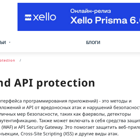
ТЬИ
БЛОГИ
otection
nd API protection
нтерфейса программирования приложений) - это методы и
иложений и API от вредоносных атак и нарушений безопаснос
личных мер безопасности, таких как фаерволы, детекторы
аутентификацию. Также может включать в себя средства защи
l (WAF) и API Security Gateway. Это помогает защитить веб-при
ъекции, Cross-Site Scripting (XSS) и другие виды атак.