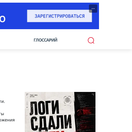
···
ГЛОССАРИЙ
ти.
ты
ложения