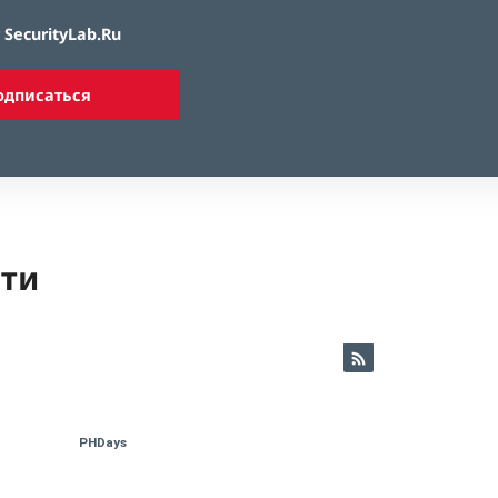
SecurityLab.Ru
одписаться
ети
PHDays