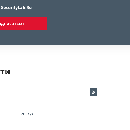
SecurityLab.Ru
одписаться
ети
PHDays