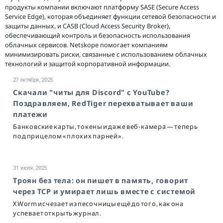
продукты компании включают платформу SASE (Secure Access
Service Edge), которая объединяет функции сетевой безопасности и
защиты данных, и CASB (Cloud Access Security Broker),
обеспечивающий контроль и безопасность использования
облачных сервисов. Netskope помогает компаниям
минимизировать риски, связанные с использованием облачных
технологий и защитой корпоративной информации.
27 октября, 2025
Скачали "читы для Discord" с YouTube?
Поздравляем, RedTiger перехватывает ваши
платежи
Банковские карты, токены и даже веб-камера — теперь
под прицелом «плохих парней».
31 июля, 2025
Троян без тела: он пишет в память, говорит
через TCP и умирает лишь вместе с системой
XWorm исчезает из песочницы ещё до того, как она
успевает открыть журнал.