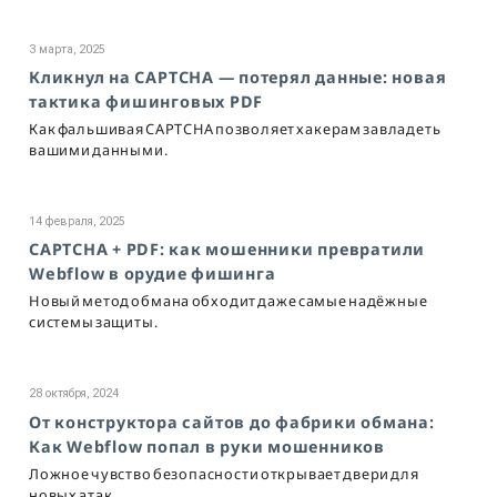
3 марта, 2025
Кликнул на CAPTCHA — потерял данные: новая
тактика фишинговых PDF
Как фальшивая CAPTCHA позволяет хакерам завладеть
вашими данными.
14 февраля, 2025
CAPTCHA + PDF: как мошенники превратили
Webflow в орудие фишинга
Новый метод обмана обходит даже самые надёжные
системы защиты.
28 октября, 2024
От конструктора сайтов до фабрики обмана:
Как Webflow попал в руки мошенников
Ложное чувство безопасности открывает двери для
новых атак.