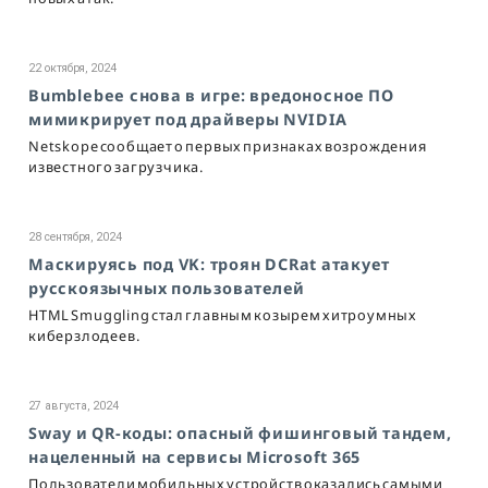
22 октября, 2024
Bumblebee снова в игре: вредоносное ПО
мимикрирует под драйверы NVIDIA
Netskope сообщает о первых признаках возрождения
известного загрузчика.
28 сентября, 2024
Маскируясь под VK: троян DCRat атакует
русскоязычных пользователей
HTML Smuggling стал главным козырем хитроумных
киберзлодеев.
27 августа, 2024
Sway и QR-коды: опасный фишинговый тандем,
нацеленный на сервисы Microsoft 365
Пользователи мобильных устройств оказались самыми