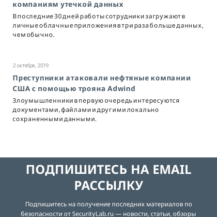
компаниям утечкой данных
В последние 30 дней работы сотрудники загружают в
личные облачные приложения в три раза больше данных,
чем обычно.
2 октября, 2019
Преступники атаковали нефтяные компании
США с помощью трояна Adwind
Злоумышленники в первую очередь интересуются
документами, файлами и другими локально
сохраненными данными.
ПОДПИШИТЕСЬ НА EMAIL
РАССЫЛКУ
Подпишитесь на получение последних материалов по
безопасности от SecurityLab.ru — новости, статьи, обзоры