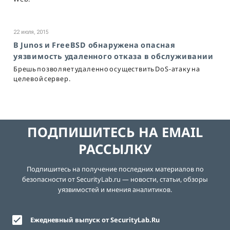
22 июля, 2015
В Junos и FreeBSD обнаружена опасная
уязвимость удаленного отказа в обслуживании
Брешь позволяет удаленно осуществить DoS-атаку на
целевой сервер.
ПОДПИШИТЕСЬ НА EMAIL
РАССЫЛКУ
Подпишитесь на получение последних материалов по
безопасности от SecurityLab.ru — новости, статьи, обзоры
уязвимостей и мнения аналитиков.
Ежедневный выпуск от SecurityLab.Ru