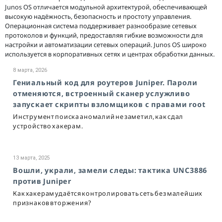
Junos OS отличается модульной архитектурой, обеспечивающей
высокую надёжность, безопасность и простоту управления.
Операционная система поддерживает разнообразие сетевых
протоколов и функций, предоставляя гибкие возможности для
настройки и автоматизации сетевых операций. Junos OS широко
используется в корпоративных сетях и центрах обработки данных.
8 марта, 2026
Гениальный код для роутеров Juniper. Пароли
отменяются, встроенный сканер услужливо
запускает скрипты взломщиков с правами root
Инструмент поиска аномалий не заметил, как сдал
устройство хакерам.
13 марта, 2025
Вошли, украли, замели следы: тактика UNC3886
против Juniper
Как хакерам удаётся контролировать сеть без малейших
признаков вторжения?