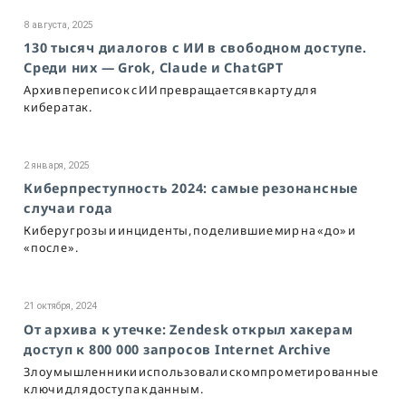
8 августа, 2025
130 тысяч диалогов с ИИ в свободном доступе.
Среди них — Grok, Claude и ChatGPT
Архив переписок с ИИ превращается в карту для
кибератак.
2 января, 2025
Киберпреступность 2024: самые резонансные
случаи года
Киберугрозы и инциденты, поделившие мир на «до» и
«после».
21 октября, 2024
От архива к утечке: Zendesk открыл хакерам
доступ к 800 000 запросов Internet Archive
Злоумышленники использовали скомпрометированные
ключи для доступа к данным.