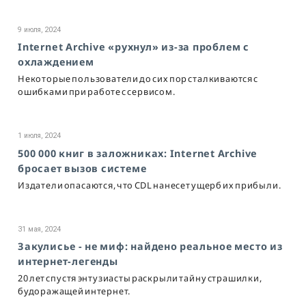
9 июля, 2024
Internet Archive «рухнул» из-за проблем с
охлаждением
Некоторые пользователи до сих пор сталкиваются с
ошибками при работе с сервисом.
1 июля, 2024
500 000 книг в заложниках: Internet Archive
бросает вызов системе
Издатели опасаются, что CDL нанесет ущерб их прибыли.
31 мая, 2024
Закулисье - не миф: найдено реальное место из
интернет-легенды
20 лет спустя энтузиасты раскрыли тайну страшилки,
будоражащей интернет.