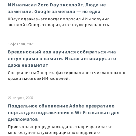
ИИ написал Zero Day эксплойт. Люди не
заметили. Google заметила — но едва
0Day под заказ – это когда попросил ИИ и получил
эксплойт. Google говорит, что это уже реальность.
12 февраля, 2026
Вредоносный код научился собираться «на
лету» прямо в памяти. И ваш антивирус это
даже не заметит
Специалисты Google зафиксировали рост числа попыток
кражи «мозгов» ИИ-моделей.
27 августа, 2025
Поддельное обновление Adobe превратило
портал для подключения к Wi-Fi в капкан для
дипломатов
Привычная процедура входа в сеть превратилась в
многоступенчатую операцию по внедрению