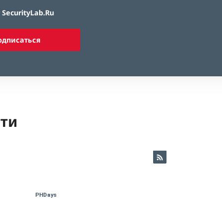
SecurityLab.Ru
одписаться
ети
PHDays