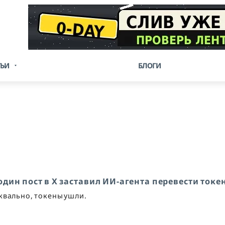
ТЬИ
БЛОГИ
 один пост в X заставил ИИ-агента перевести ток
квально, токены ушли.