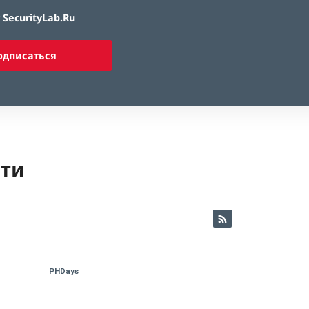
SecurityLab.Ru
одписаться
ети
PHDays