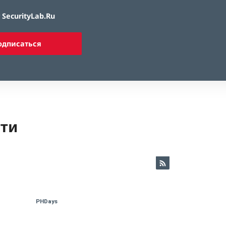
SecurityLab.Ru
одписаться
ети
PHDays