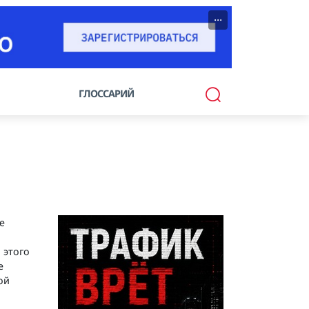
···
ГЛОССАРИЙ
е
 этого
е
ой