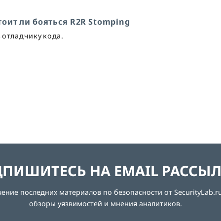
тоит ли бояться R2R Stomping
ь отладчику кода.
ПИШИТЕСЬ НА EMAIL РАССЫ
ние последних материалов по безопасности от SecurityLab.ru
обзоры уязвимостей и мнения аналитиков.