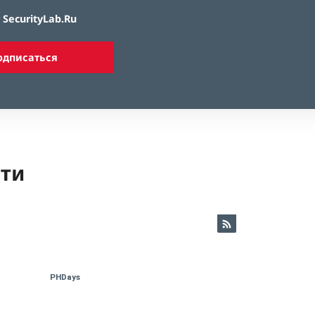
SecurityLab.Ru
одписаться
ети
PHDays