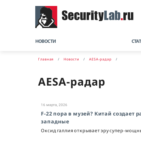
НОВОСТИ
СТА
Главная
Новости
AESA-радар
AESA-радар
16 марта, 2026
F-22 пора в музей? Китай создает
западные
Оксид галлия открывает эру супер-мощн