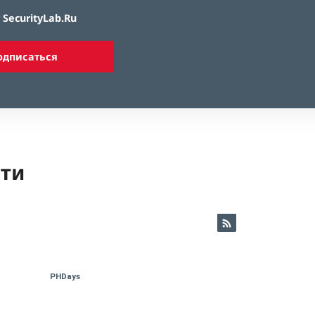
SecurityLab.Ru
одписаться
ети
PHDays