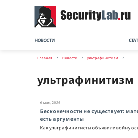
НОВОСТИ
СТА
Главная
Новости
ультрафинитизм
ультрафинитизм
6 мая, 2026
Бесконечности не существует: мате
есть аргументы
Как ультрафинитисты объявили войну о