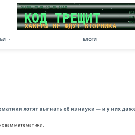
ТЬИ
БЛОГИ
матики хотят выгнать её из науки — и у них даж
сновам математики.