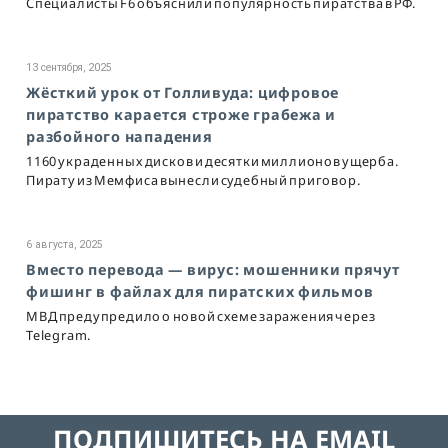
Специалисты F6 объяснили популярность пиратства в РФ.
13 сентября, 2025
Жёсткий урок от Голливуда: цифровое
пиратство карается строже грабежа и
разбойного нападения
1160 украденных дисков и десятки миллионов ущерба.
Пирату из Мемфиса вынесли судебный приговор.
6 августа, 2025
Вместо перевода — вирус: мошенники прячут
фишинг в файлах для пиратских фильмов
МВД предупредило о новой схеме заражения через
Telegram.
ПОДПИШИТЕСЬ НА EMAIL