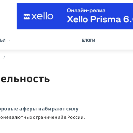
ТЬИ
БЛОГИ
тельность
ифровые аферы набирают силу
оне валютных ограничений в России.