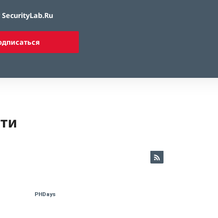
SecurityLab.Ru
одписаться
ети
PHDays