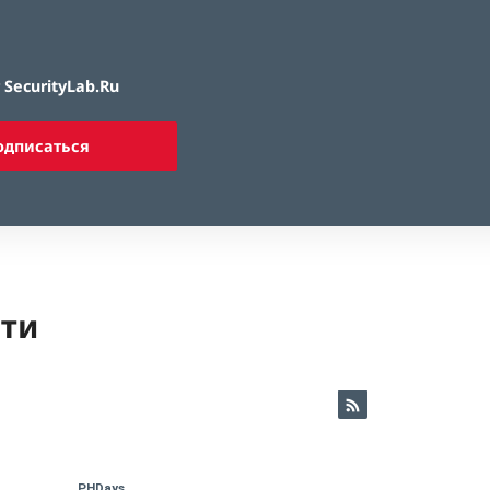
SecurityLab.Ru
одписаться
ети
PHDays