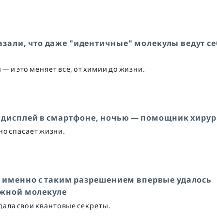
азали, что даже "идентичные" молекулы ведут се
 и это меняет всё, от химии до жизни.
 дисплей в смартфоне, ночью — помощник хирур
но спасает жизни.
 именно с таким разрешением впервые удалось
ожной молекуле
дала свои квантовые секреты.