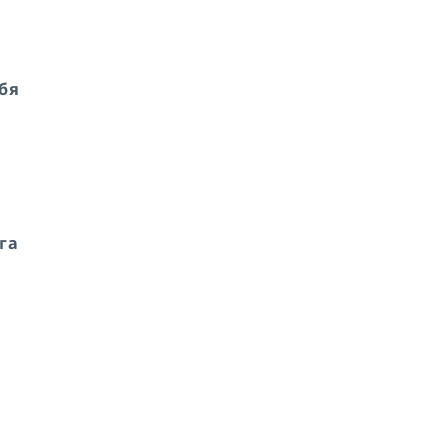
бя
га