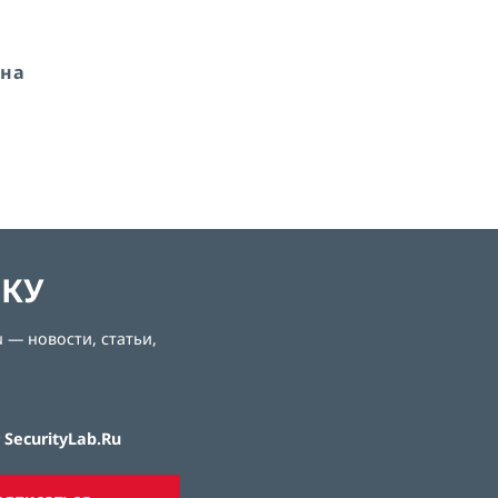
 на
ЛКУ
 — новости, статьи,
SecurityLab.Ru