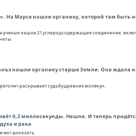
». На Марсе нашли органику, которой там быть н
ра ученые нашли 21 углеродсодержащее соединение, вклю
неты.
анъэ нашли органику старше Земли. Она ждала н
 реголит раскрывает судьбу древних молекул.
живёт 0,2 миллисекунды. Нашли. И теперь придётс
духа и рака
не мог доказать.