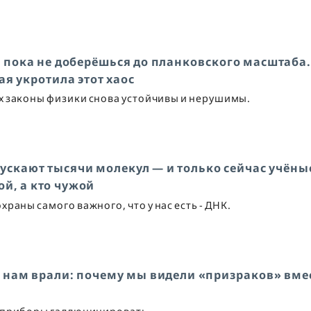
. пока не доберёшься до планковского масштаба
ая укротила этот хаос
х законы физики снова устойчивы и нерушимы.
ускают тысячи молекул — и только сейчас учёны
ой, а кто чужой
раны самого важного, что у нас есть - ДНК.
 нам врали: почему мы видели «призраков» вме