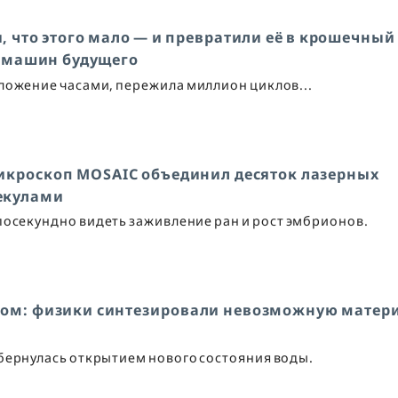
 что этого мало — и превратили её в крошечный
 машин будущего
ложение часами, пережила миллион циклов...
Микроскоп MOSAIC объединил десяток лазерных
екулами
посекундно видеть заживление ран и рост эмбрионов.
током: физики синтезировали невозможную матер
бернулась открытием нового состояния воды.