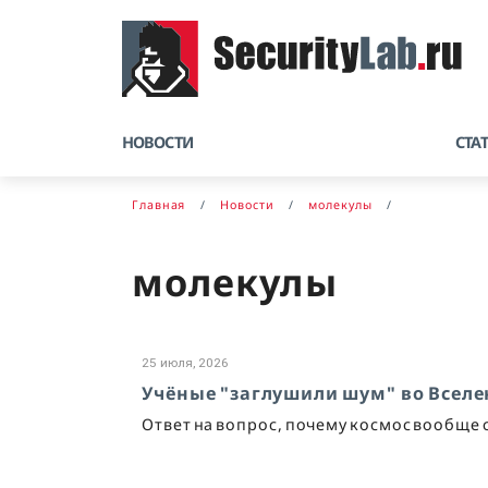
НОВОСТИ
СТА
Главная
Новости
молекулы
молекулы
25 июля, 2026
Учёные "заглушили шум" во Всел
Ответ на вопрос, почему космос вообще 