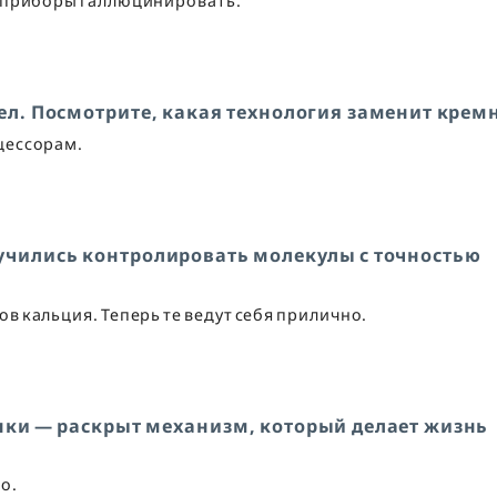
т приборы галлюцинировать.
ел. Посмотрите, какая технология заменит крем
цессорам.
аучились контролировать молекулы с точностью
в кальция. Теперь те ведут себя прилично.
нки — раскрыт механизм, который делает жизнь
о.