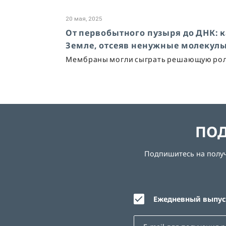
20 мая, 2025
От первобытного пузыря до ДНК:
Земле, отсеяв ненужные молекул
Мембраны могли сыграть решающую роль
ПОД
Подпишитесь на получе
Ежедневный выпуск