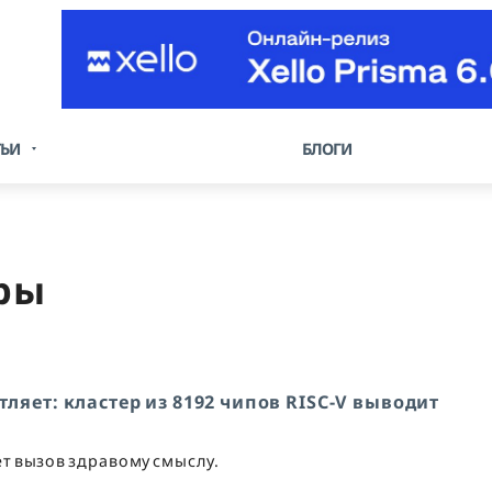
ТЬИ
БЛОГИ
ры
тляет: кластер из 8192 чипов RISC-V выводит
т вызов здравому смыслу.