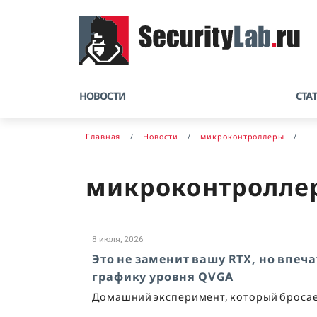
НОВОСТИ
СТА
Главная
Новости
микроконтроллеры
микроконтролле
8 июля, 2026
Это не заменит вашу RTX, но впеча
графику уровня QVGA
Домашний эксперимент, который бросае