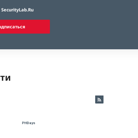
SecurityLab.Ru
одписаться
ети
PHDays