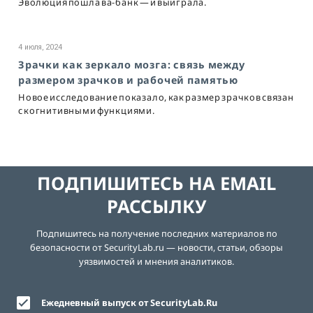
Эволюция пошла ва-банк — и выиграла.
4 июля, 2024
Зрачки как зеркало мозга: связь между
размером зрачков и рабочей памятью
Новое исследование показало, как размер зрачков связан
с когнитивными функциями.
ПОДПИШИТЕСЬ НА EMAIL
РАССЫЛКУ
Подпишитесь на получение последних материалов по
безопасности от SecurityLab.ru — новости, статьи, обзоры
уязвимостей и мнения аналитиков.
Ежедневный выпуск от SecurityLab.Ru