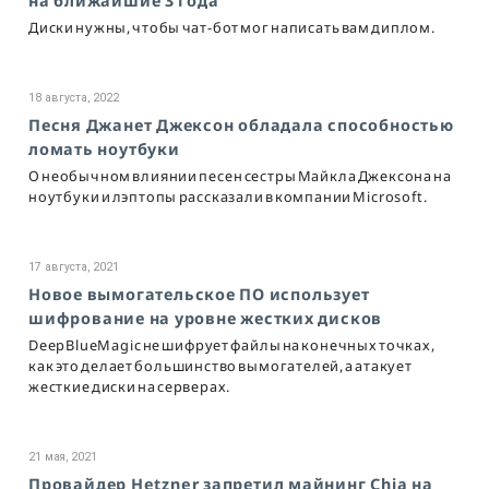
на ближайшие 3 года
Диски нужны, чтобы чат-бот мог написать вам диплом.
18 августа, 2022
Песня Джанет Джексон обладала способностью
ломать ноутбуки
О необычном влиянии песен сестры Майкла Джексона на
ноутбуки и лэптопы рассказали в компании Microsoft.
17 августа, 2021
Новое вымогательское ПО использует
шифрование на уровне жестких дисков
DeepBlueMagic не шифрует файлы на конечных точках,
как это делает большинство вымогателей, а атакует
жесткие диски на серверах.
21 мая, 2021
Провайдер Hetzner запретил майнинг Chia на