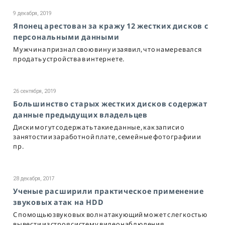
9 декабря, 2019
Японец арестован за кражу 12 жестких дисков с
персональными данными
Мужчина признал свою вину и заявил, что намеревался
продать устройства в интернете.
26 сентября, 2019
Большинство старых жестких дисков содержат
данные предыдущих владельцев
Диски могут содержать такие данные, как записи о
занятости и заработной плате, семейные фотографии и
пр.
28 декабря, 2017
Ученые расширили практическое применение
звуковых атак на HDD
С помощью звуковых волн атакующий может с легкостью
вывести из строя систему видеонаблюдения.