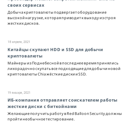
своих сервисах
Добыча криптовалюты подвергает оборудование
высокой нагрузке, которая приводит к выходу из строя
жестких дисков.
18 апреля, 2021
Китайцы скупают HDD и SSD для добычи
криптовалюты
Майнеры из Поднебесной в последнее время принялись
лихорадочно скупать все подходящие для добычи новой
криптовалюты Chia жёсткие диски и SSD.
19 января, 2021
ИБ-компания отправляет соискателем работы
жесткие диски с биткойнами
Желающие получить работу в Red Balloon Security должны
пройти необычное тестирование.