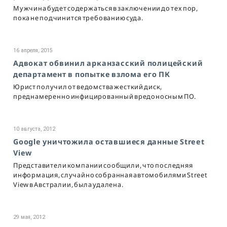
Мужчина будет содержаться в заключении до тех пор,
пока не подчинится требованию суда.
16 апреля, 2015
Адвокат обвинил арканзасский полицейский
департамент в попытке взлома его ПК
Юрист получил от ведомства жесткий диск,
преднамеренно инфицированный вредоносным ПО.
10 августа, 2012
Google уничтожила оставшиеся данные Street
View
Представители компании сообщили, что последняя
информация, случайно собранная автомобилями Street
View в Австралии, была удалена.
29 мая, 2012