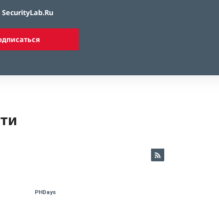
SecurityLab.Ru
одписаться
ети
PHDays